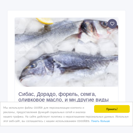
Сибас, Дорадо, форель, семга,
оливковое масло, и мн.другие виды
морепродуктов
Мы используем файлы cookie для персонализации контента и
Принять!
рекламы, предоставления функций социальных сетей и анализа
нашего трафика. На сайте действует политика о неразглашении персональных данных. Используя
25/12/2022 20:38
этот веб-сайт, вы соглашаетесь с нашим использованием coookies.
Узнать больше
Рыба, морепродукты
Казахстан, Алматы