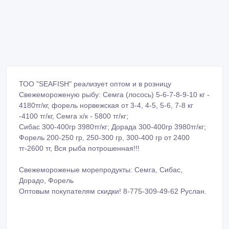
ТОО "SEAFISH" реализует оптом и в розницу
Свежемороженую рыбу: Семга (лосось) 5-6-7-8-9-10 кг -
4180тг/кг, форель норвежская от 3-4, 4-5, 5-6, 7-8 кг
-4100 тг/кг, Семга х/к - 5800 тг/кг;
Сибас 300-400гр 3980тг/кг; Дорада 300-400гр 3980тг/кг;
Форель 200-250 гр, 250-300 гр, 300-400 гр от 2400
тг-2600 тг, Вся рыба потрошенная!!!
Свежемороженые морепродукты: Семга, Сибас,
Дорадо, Форель
Оптовым покупателям скидки! 8-775-309-49-62 Руслан.