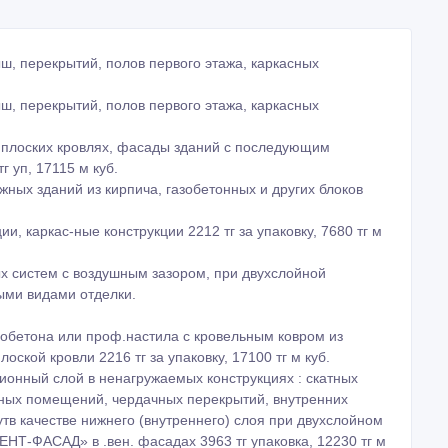
ш, перекрытий, полов первого этажа, каркасных
ш, перекрытий, полов первого этажа, каркасных
в плоских кровлях, фасады зданий с последующим
г уп, 17115 м куб.
ных зданий из кирпича, газобетонных и других блоков
каркас-ные конструкции 2212 тг за упаковку, 7680 тг м
 систем с воздушным зазором, при двухслойной
ыми видами отделки.
обетона или проф.настила с кровельным ковром из
ской кровли 2216 тг за упаковку, 17100 тг м куб.
онный слой в ненагружаемых конструкциях : скатных
дных помещений, чердачных перекрытий, внутренних
утв качестве нижнего (внутреннего) слоя при двухслойном
НТ-ФАСАД» в .вен. фасадах 3963 тг упаковка, 12230 тг м