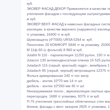
куб.
ЭКОВЕР ФАСАД-ДЕКОР Применяется в качестве теп
утепления фасадов с последующим оштукатуривани
м куб.
ЭКОВЕР ВЕНТ-ФАСАД в навесных фасадных систе
изоляции; в качестве верхнего (наружного) изоля
тг упаковка, 16400 тг м куб.
Шумозащита (4*7000) URSA 5264 м. куб.
Пеноплекс 20 КОМФОРТ 5846 тг за упаковку, 20300
М 11ф-50 (с фольгой) 8 860 м куб.
Jutafol N 110 - пароизоляция 11250 рулон, 150 тг м 
Jutacon 130 антиконденсатная пленка 15 525 рулон
Jutadach 115 (серый, красный) гидро-, мембрана 17
Jutadach 85 (серый, черный) ветрозащита 12375 тг
Фольга армированная 240 тг пог метр
дюбель - зонтик 10*70 мм 14 тг шт.
дюбель - зонтик 10*260 мм 45 тг шт.
Ненагружаемая тепло-, звукоизоляция скатных кры
перегородок. 1688 тг упаковка, 9375 тг м куб.
П-75 утепление трехслойных облегченных стен мал
блоков, фасады с вент. зазором 2825 тг упаковка, 14