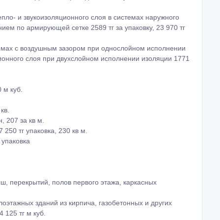
ло- и звукоизоляционного слоя в системах наружного
ем по армирующей сетке 2589 тг за упаковку, 23 970 тг
мах с воздушным зазором при однослойном исполнении
ционного слоя при двухслойном исполнении изоляции 1771
 м куб.
кв.
, 207 за кв м.
 250 тг упаковка, 230 кв м.
 упаковка
ш, перекрытий, полов первого этажа, каркасных
оэтажных зданий из кирпича, газобетонных и других
 125 тг м куб.