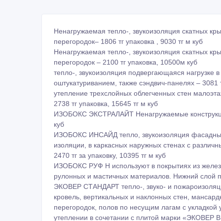
Ненагружаемая тепло-, звукоизоляция скатных кры
перегородок– 1806 тг упаковка , 9030 тг м куб
Ненагружаемая тепло-, звукоизоляция скатных кры
перегородок – 2100 тг упаковка, 10500м куб
тепло-, звукоизоляция подвергающаяся нагрузке 
оштукатуриванием, также сэндвич-панелях – 3081 т
утепление трехслойных облегченных стен малоэтаж
2738 тг упаковка, 15645 тг м куб
ИЗОБОКС ЭКСТРАЛАЙТ Ненагружаемые конструкции, 
куб
ИЗОБОКС ИНСАЙД тепло, звукоизоляция фасадных
изоляции, в каркасных наружных стенах с различн
2470 тг за упаковку, 10395 тг м куб
ИЗОБОКС РУФ Н используют в покрытиях из желез
рулонных и мастичных материалов. Нижний слой пло
ЭКОВЕР СТАНДАРТ тепло-, звуко- и пожароизоляци
кровель, вертикальных и наклонных стен, мансар
перегородок, полов по несущим лагам с укладкой 
утеплении в сочетании с плитой марки «ЭКОВЕР ВЕ