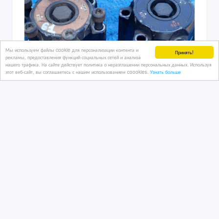
Мы используем файлы cookie для персонализации контента и
Принять!
рекламы, предоставления функций социальных сетей и анализа
нашего трафика. На сайте действует политика о неразглашении персональных данных. Используя
этот веб-сайт, вы соглашаетесь с нашим использованием coookies.
Узнать больше
Хабы автомат Nissan Patrol y60