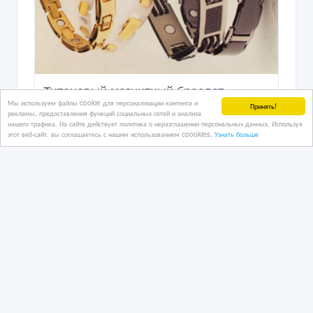
Титановый магнитный браслет
Мы используем файлы cookie для персонализации контента и
Принять!
рекламы, предоставления функций социальных сетей и анализа
нашего трафика. На сайте действует политика о неразглашении персональных данных. Используя
этот веб-сайт, вы соглашаетесь с нашим использованием coookies.
Узнать больше
23/07/2021 07:20
Часы, украшения, бижутерия
Казахстан, Алматы
1 000 тенге 〒