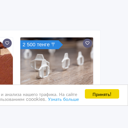
2 500 тенге 〒
Принять!
и анализа нашего трафика. На сайте
ользованием coookies.
Узнать больше
Универсальный крестик
для плитки-Multi Cross