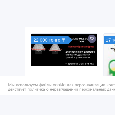
22 000 тенге 〒
17 
Мы используем файлы cookie для персонализации конте
действует политика о неразглашении персональных данн
Алмазные фрезы-KATANA
Сис
Diamond Mill Conical Type
Пли