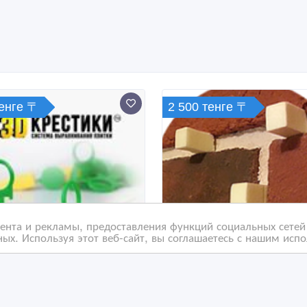
тенге 〒
2 500 тенге 〒
нта и рекламы, предоставления функций социальных сетей 
ых. Используя этот веб-сайт, вы соглашаетесь с нашим исп
тема Выравнивания
Фиксатор шва
тки-3D крестики