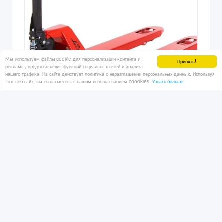
Мы используем файлы cookie для персонализации контента и
Принять!
рекламы, предоставления функций социальных сетей и анализа
нашего трафика. На сайте действует политика о неразглашении персональных данных. Используя
этот веб-сайт, вы соглашаетесь с нашим использованием coookies.
Узнать больше
Ручная гидравлическая тележка,
Рохля
30/03/2023 07:18
Грузоподъемное, складское оборудование
Казахстан, Алматы
6 100 000 тенге 〒