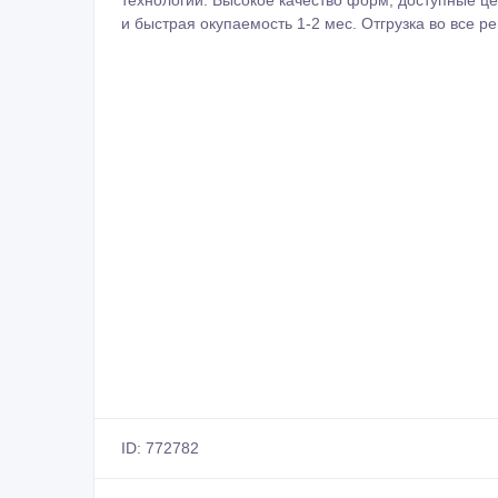
технологии. Высокое качество форм, доступные ц
и быстрая окупаемость 1-2 мес. Отгрузка во все р
ID: 772782