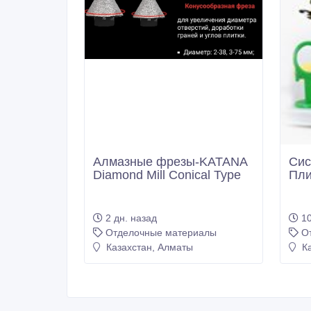
Алмазные фрезы-KATANA
Сис
Diamond Mill Conical Type
Пли
2 дн. назад
10
Отделочные материалы
О
Казахстан, Алматы
Ка