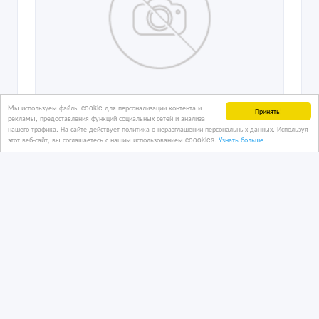
Мы используем файлы cookie для персонализации контента и
Принять!
рекламы, предоставления функций социальных сетей и анализа
нашего трафика. На сайте действует политика о неразглашении персональных данных. Используя
этот веб-сайт, вы соглашаетесь с нашим использованием coookies.
Узнать больше
Ищу работу в охране стаж 20 лет
24/06/2026 12:58
Охранники / Экспедиторы
Казахстан, Алматы
100 000 тенге 〒