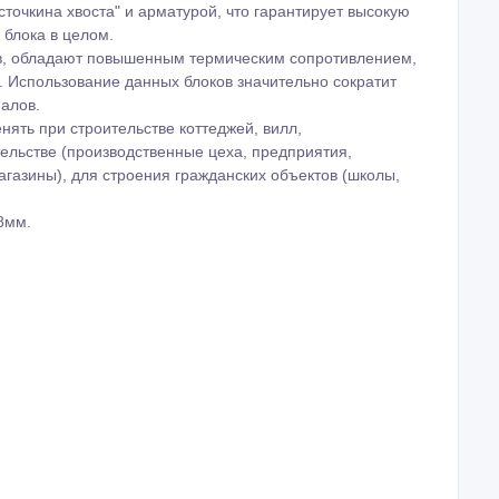
точкина хвоста" и арматурой, что гарантирует высокую
 блока в целом.
ов, обладают повышенным термическим сопротивлением,
я. Использование данных блоков значительно сократит
алов.
ять при строительстве коттеджей, вилл,
льстве (производственные цеха, предприятия,
агазины), для строения гражданских объектов (школы,
8мм.