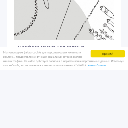
Профессиональная заточка
Мы используем файлы cookie для персонализации контента и
дереворежущего и бытового
Принять!
рекламы, предоставления функций социальных сетей и анализа
инструмента
нашего трафика. На сайте действует политика о неразглашении персональных данных. Используя
этот веб-сайт, вы соглашаетесь с нашим использованием coookies.
Узнать больше
14/07/2024 07:55
Деревообрабатывающее оборудование
Казахстан, Алматы
5 300 $