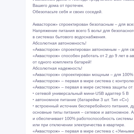
Вашего дома от протечек.
Обезопасьте себя и своих соседей.
Аквасторож» спроектирован безопасным – для все
Напряжение питания всего 5 вольт для безопасно
в системах бытового водоснабжения.
Абсолютная автономность!
«Аквасторож» спроектирован автономным – для св
«Аквасторож» способен работать от 2 до 9 лет в 
от одного комплекта батарей!
Абсолютная надежность!
«Аквасторож» спроектирован мощным – для 100% 
«Аквасторож» – первая в мире система с контроле
«Аквасторож» – первая в мире система защиты от
‣ cетевой универсальный мини-USB адаптер 5 В
‣ автономное питание (батарейки 3 шт. Тип «С»)
‣ встроенный источник бесперебойного питания, 
основные типы питания – сетевое и автономное. 
и обеспечивает 100% работоспособность системы
или при отключении электричества в квартире.
«Аквасторож» – первая в мире система с «Умными