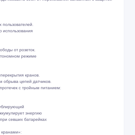
х пользователей.
го использования
ободы от розеток.
автономном режиме
перекрытия кранов.
м обрыва цепей датчиков.
 протечек с тройным питанием:
дублирующий
Аккумулирует энергию
 при севших батарейках
 кранами»: