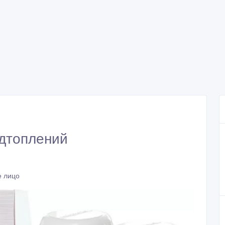
одтоплений
е лицо