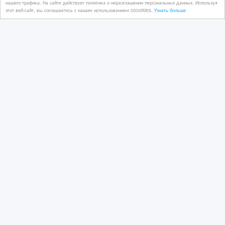
нашего трафика. На сайте действует политика о неразглашении персональных данных. Используя
этот веб-сайт, вы соглашаетесь с нашим использованием coookies.
Узнать больше
Mitsubishi Montero Sport АКПП 4х-
ступка
4 час. назад
Автозапчасти
Казахстан, Алматы