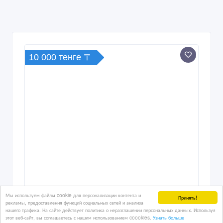
10 000 тенге 〒
Мы используем файлы cookie для персонализации контента и
Принять!
рекламы, предоставления функций социальных сетей и анализа
нашего трафика. На сайте действует политика о неразглашении персональных данных. Используя
этот веб-сайт, вы соглашаетесь с нашим использованием coookies.
Узнать больше