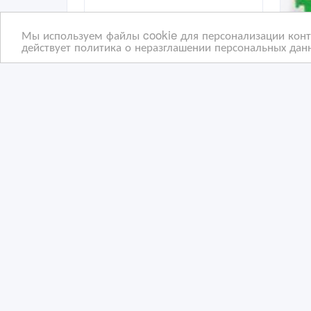
Мы используем файлы cookie для персонализации конте
действует политика о неразглашении персональных данн
Алмазные фрезы-KATANA
Сис
Diamond Mill Conical Type
Пли
2 дн. назад
10
Отделочные материалы
О
Казахстан, Алматы
Ка
Copyright © 2009-2026 ВсеСделки. All rights reserved.
Администрация сайта ВсеСделки не несет ответствен