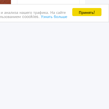
Принять!
и анализа нашего трафика. На сайте
ользованием coookies.
Узнать больше
Универсальный крестик
для плитки-Multi Cross
10 дн. назад
Отделочные материалы
Казахстан, Алматы