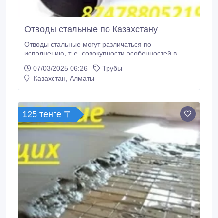
Отводы стальные по Казахстану
Отводы стальные могут различаться по
исполнению, т. е. совокупности особенностей в
размерах, материалах, технических требованиях и
07/03/2025 06:26
Трубы
др., определяющих их технические характеристики
Казахстан, Алматы
и применяемость. Исполнение 1 — отводы
стальные, полностью соответствующие
требованиям ИСО 3419. Исполнение 2 — отводы
стальные, соответствующие ГОСТ 17380-2001.
125 тенге 〒