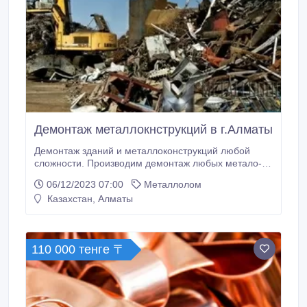
Демонтаж металлокнструкций в г.Алматы
Демонтаж зданий и металлоконструкций любой
сложности. Производим демонтаж любых метало-
конструкций качественно и в срок. Всегда доводим
06/12/2023 07:00
Металлолом
доверенное нам дело до конца и выдерживаем
Казахстан, Алматы
высокие цены на металлы. Мы работаем на прямую
с заводами по переработке металлолома, что
позволяет давать самую хорошую цену за лом.
110 000 тенге 〒