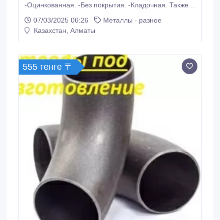
-Оцинкованная. -Без покрытия. -Кладочная. Также
встречается сварная сетка дорожная. Она
07/03/2025 06:26
Металлы - разное
достаточно прочная. Позволяет обновлять и
Казахстан, Алматы
укреплять автомобильные дороги, тротуары,
прокладывать пути для специальной техники во
время работы, закладывать фундамент в
небольших домах.
555 тенге 〒