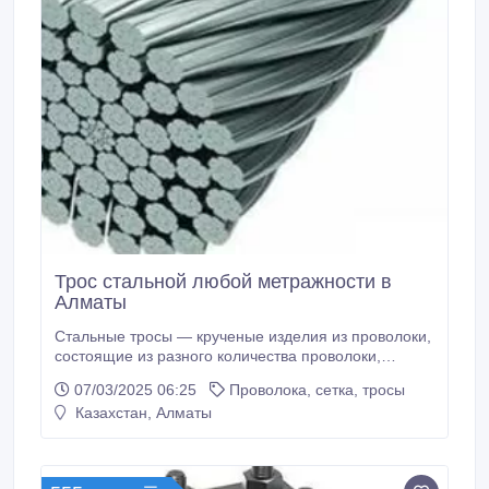
Трос стальной любой метражности в
Алматы
Стальные тросы — крученые изделия из проволоки,
состоящие из разного количества проволоки,
прядей или стренгов. Используются в разных
07/03/2025 06:25
Проволока, сетка, тросы
областях, особенно активно для буксировки,
Казахстан, Алматы
подъема груза, при такелажных работах. В
процессе изготовления сталь проходит
термическую обработку, это повышает ее свойства.