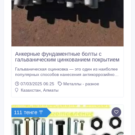
Анкерные фундаментные болты с
гальваническим цинкованием покрытием
Гальваническая оцинковка — это один из наиболее
популярных способов нанесения антикоррозийного
цинкового слоя на поверхность изделий из черных
07/03/2025 06:25
Металлы - разное
металлов. Этот процесс происходит в
Казахстан, Алматы
электролитическом растворе, когда ионы цинка,
обладающие положительным зарядом, оседают на
поверхности стали. Напрямую от производителя!
Качественно! В срок! По Казахстану!.
111 тенге 〒