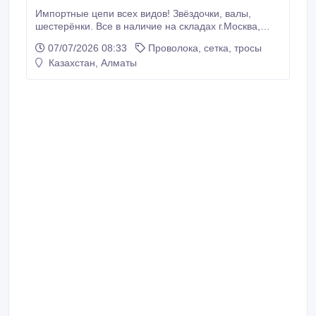
Импортные цепи всех видов! Звёздочки, валы,
шестерёнки. Все в наличие на складах г.Москва,
г.Уфа. Заказ изготовления по чертежу заказчика.
07/07/2026 08:33
Проволока, сетка, тросы
Работаем по всей России. Доставка любым
Казахстан, Алматы
способом! -ПРИВОДНЫЕ ЦЕПИ -ТЯГОВЫЕ ЦЕПИ
-КОНВЕЙЕРНЫЕ ЦЕПИ -ГРУЗОВЫЕ ЦЕПИ
-КРУГЛОЗВЕННЫЕ ЦЕПИ Мы работаем по всей
территории РК, а так же СНГ.