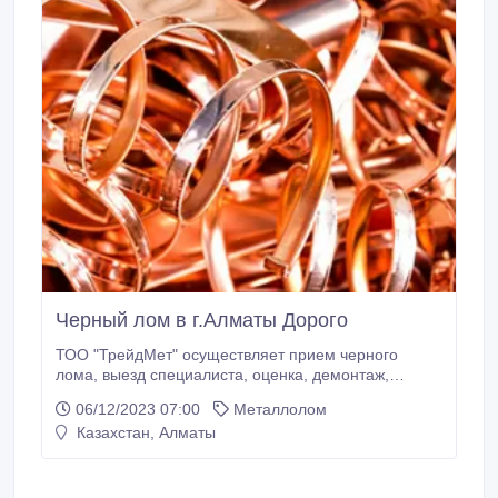
Черный лом в г.Алматы Дорого
ТОО "ТрейдМет" осуществляет прием черного
лома, выезд специалиста, оценка, демонтаж,
самовывоз отходов черных металлов и стружки-
06/12/2023 07:00
Металлолом
дорого! Для юр. лиц полный пакет документов.
Казахстан, Алматы
Лицензия на сбор и утилизацию. Работаем
оперативно. Звоните!.