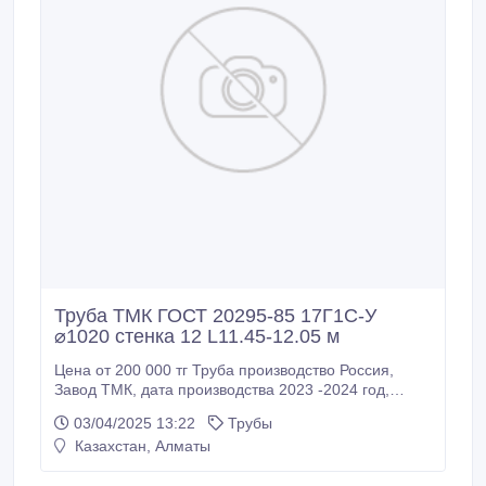
Труба ТМК ГОСТ 20295-85 17Г1С-У
⌀1020 стенка 12 L11.45-12.05 м
Цена от 200 000 тг Труба производство Россия,
Завод ТМК, дата производства 2023 -2024 год,
ГОСТ 20295-85, 17Г1С - У, диаметр 1020 стенка 12,
03/04/2025 13:22
Трубы
длина немерная от 11.45 до 12.05 м, количество
Казахстан, Алматы
шва 2, изоляция по ГОСТу 9, 602-2016 с наружным
трехслойным полиэтиленовым покрытием.