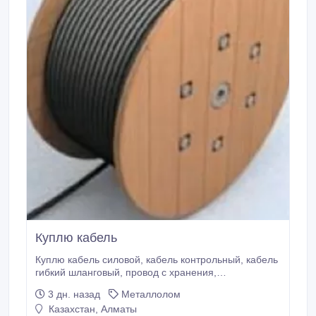
Куплю кабель
Куплю кабель силовой, кабель контрольный, кабель
гибкий шланговый, провод с хранения,
невостребованный, нелеквид, остатки, новый,
3 дн. назад
Металлолом
оптом, Дорого. Самовывоз (ВВГ, АВВГ, ВББШВ,
Казахстан, Алматы
АВББШВ, КВВГ, КВББШВ, ААШВ, ААБЛ, АСБ, КГ-хл,