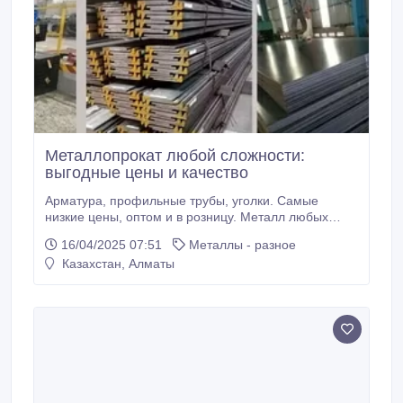
Металлопрокат любой сложности:
выгодные цены и качество
Арматура, профильные трубы, уголки. Самые
низкие цены, оптом и в розницу. Металл любых
видов, самый доступный и качественный
16/04/2025 07:51
Металлы - разное
металлопрокат, широкий ассортимент, имеются все
Казахстан, Алматы
диаметры и размеры. - Арматура - Труба круглая -
Профильная труба - Катанка - Стальные
прямошовные, бесшовные, ВГП, ЭСВ трубы -.