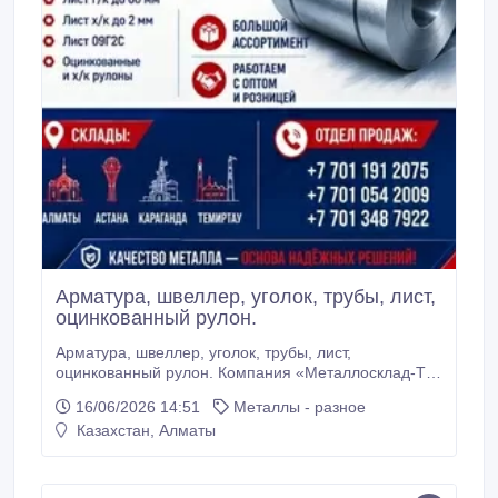
Арматура, швеллер, уголок, трубы, лист,
оцинкованный рулон.
Арматура, швеллер, уголок, трубы, лист,
оцинкованный рулон. Компания «Металлосклад-Т»
специализируется на изготовлении, поставке
16/06/2026 14:51
Металлы - разное
металлопрокатных изделий (Казахстан и Россия) из
Казахстан, Алматы
высококачественных материалов, 20 лет являясь
надежным поставщиком данной продукции и
обладая штатом опытных и квалифицированных
сотрудников.