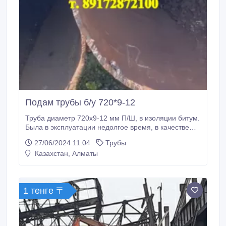
Подам трубы б/у 720*9-12
Труба диаметр 720х9-12 мм П/Ш, в изоляции битум.
Была в эксплуатации недолгое время, в качестве
резервного коллектора.Находится в г. Красноярск,
27/06/2024 11:04
Трубы
общий объем 300 тонн, за наличный расчет 36
Казахстан, Алматы
тысяч за тонну, с НДС 39000 рублей..
1 тенге 〒