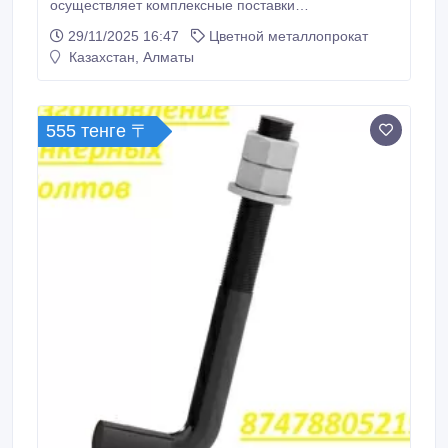
осуществляет комплексные поставки
металлопроката, трубопроводной, запорной
29/11/2025 16:47
Цветной металлопрокат
арматуры, а также насосного оборудования и
Казахстан, Алматы
комплектующих по всей Республике Казахстан и в
страны СНГ stalkomplex.kz.
555 тенге 〒