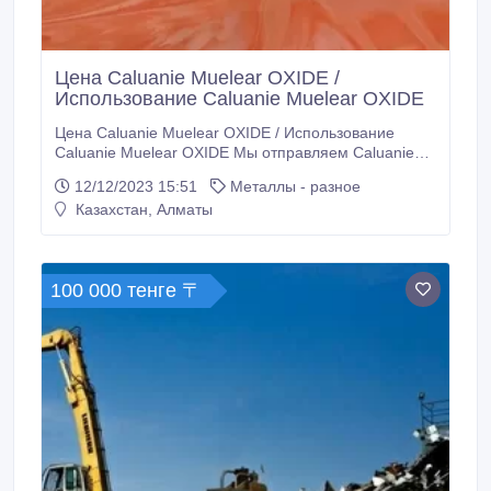
Цена Caluanie Muelear OXIDE /
Использование Caluanie Muelear OXIDE
Цена Caluanie Muelear OXIDE / Использование
Caluanie Muelear OXIDE Мы отправляем Caluanie
нашим клиентам по всему миру в виде
12/12/2023 15:51
Металлы - разное
косметического продукта, так что вам не
Казахстан, Алматы
понадобится никакая лицензия или какой-либо
документ перед покупкой или вы не столкнетесь с
какими-либо трудностями при доставке из-за
этикетки «CALUANIE MUELEAR OXIDIZE».
100 000 тенге 〒