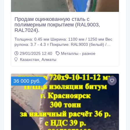
Продам оцинкованную сталь с
полимерным покрытием (RAL9003,
RAL7024).
Толщина: 0.45 мм Ширина: 1100 мм / 1250 мм Вес
рулона: 3.7 - 4.3 т Покрытие: RAL9003 (белый) /
RAL7024 (серый) Высокое качество, соответствует
29/01/2025 12:40
Металлы - разное
стандартам! ✅ Отличная адгезия покрытия ✅
Казахстан, Алматы
Защита от коррозии ✅ Подходит для строительства,
кровли, профнастила, фасадов и
металлоконструкций ⚡ Склад в наличии.
36 000 руб.