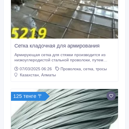
Сетка кладочная для армирования
Армирующая сетка для стяжки производится из
низкоуглеродистой стальной проволоки, путем
точечной сварки множества прутов, расположенных
07/03/2025 06:26
Проволока, сетка, тросы
продольно и поперечно один к другому Доставка по
Казахстан, Алматы
регионам, напрямую от производителя! В короткие
сроки!.
125 тенге 〒