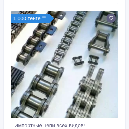
НРГ, НРШМ, СБ, МКШВ, КАБЕЛЬ ГЕРДА. ТППЭП,
СОБИТ и многие др) Расчет: наличные, б/н Любой
город.
1 000 тенге 〒
Импортные цепи всех видов!