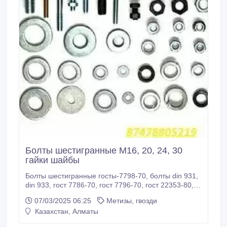
Болты шестигранные М16, 20, 24, 30
гайки шайбы
Болты шестигранные госты-7798-70, болты din 931,
din 933, гост 7786-70, гост 7796-70, гост 22353-80,
гост 7798-80, гост 22353-77, гост 10602-94, гdin
07/03/2025 06:25
Метизы, гвозди
6914, 603.Гайки Гайка ГОСТ 5915-7гост 5915, гост
Казахстан, Алматы
5927, гост 5916, гост 15521-70, гост15522-70, гост
10605-94, гост 10*********0607-94, din 934, din 985,