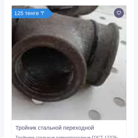
din 6334 din 982, din 557, din315.
125 тенге 〒
Тройник стальной переходной
Тройники стальные равнопроходные ГОСТ 17376-