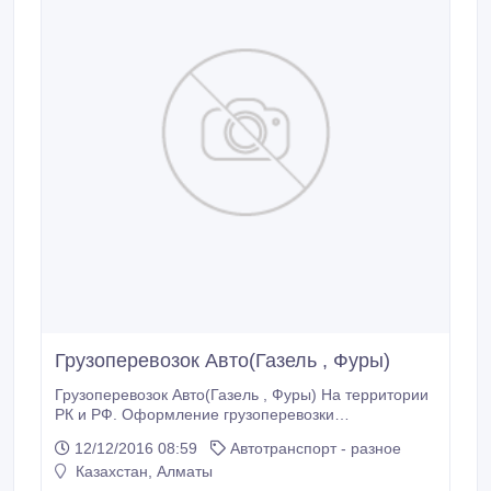
Грузоперевозок Авто(Газель , Фуры)
Грузоперевозок Авто(Газель , Фуры) На территории
РК и РФ. Оформление грузоперевозки
осуществляется в соответствии со всеми
12/12/2016 08:59
Автотранспорт - разное
нормативными актами, с учётом транзитных
Казахстан, Алматы
деклараций. 8 775 716 90 06 (ватцап).