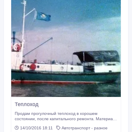
Теплоход
Продам прогулочный теплоход в хорошем
состоянии, после капитального ремонта. Материал
корпуса сталь, длина 21м, ширина 3, 98м.
14/10/2016 18:11
Автотранспорт - разное
Грузоподъемность 15 тонн. Пассажировместимость