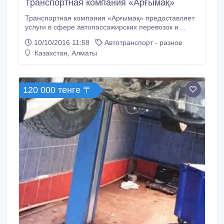
Транспортная компания «Арғымақ»
Транспортная компания «Арғымақ» предоставляет
услуги в сфере автопассажирских перевозок и
аренде различных типов автомобилей и автобусов в
10/10/2016 11:58
Автотранспорт - разное
Астане, Алматы, по регионам Казахстана. Телефон:
Казахстан, Алматы
87772608887, 87079969849, 87475088800.
120 000 тенге 〒