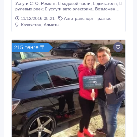
Услуги СТО. Ремонт:  ходовой части;  двигателя; 
рулевых реек;  услуги авто электрика. Возможен
выезд. Все зап. части (СТО расположено на
11/12/2016 08:21
Автотранспорт - разное
территории Car City) Все марки авто. Тел. +7707
Казахстан, Алматы
465 28 65 Надежно и качественно. Иван Довженко.
215 тенге 〒