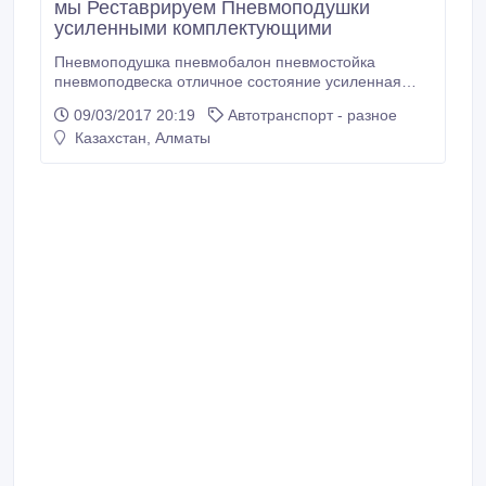
мы Реставрируем Пневмоподушки
усиленными комплектующими
Пневмоподушка пневмобалон пневмостойка
пневмоподвеска отличное состояние усиленная
пневмоподушка Надоело менять пневмопдушки как
09/03/2017 20:19
Автотранспорт - разное
перчатки? Тогда Вам к профессионалам - мы
Казахстан, Алматы
Реставрируем Пневмоподушки усиленными
комплектующими. Ресурс отреставрированных
подушек превышает 200тыс км при стоимости
работ, не превышающей стоимость бу или
китайских пневмоподушек.