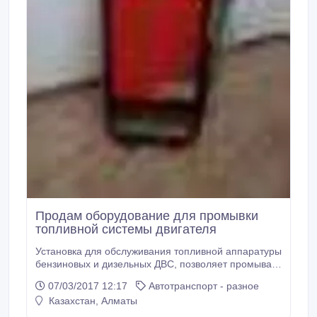
Продам оборудование для промывки
топливной системы двигателя
Установка для обслуживания топливной аппаратуры
бензиновых и дизельных ДВС, позволяет промывать
камеру сгорания, клапана, инжектора бензиновых
07/03/2017 12:17
Автотранспорт - разное
двигателей и форсунки дизельных без снятия их с
Казахстан, Алматы
двигателя. DF-888R электрическая с питанием 12В.
Установка позволяет быстро восстановить