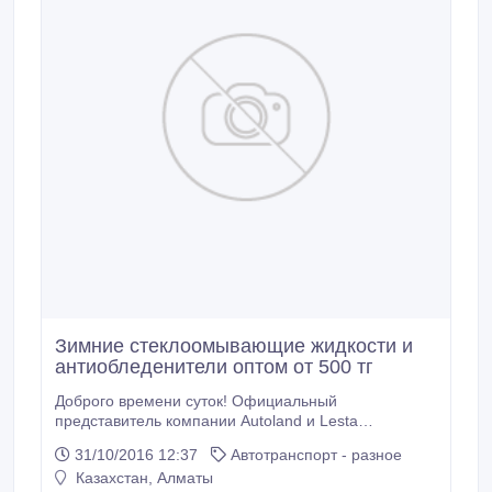
Зимние стеклоомывающие жидкости и
антиобледенители оптом от 500 тг
Доброго времени суток! Официальный
представитель компании Autoland и Lesta
предлагает зимние и летние стеклоомывающие
31/10/2016 12:37
Автотранспорт - разное
жидкости и антиобледенители оптом. Продукция
Казахстан, Алматы
отличного качества. Снабжены "носиками" и