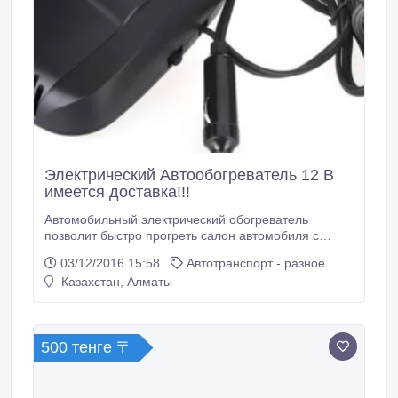
ультрафиолетовых лучей.
Электрический Автообогреватель 12 В
имеется доставка!!!
Автомобильный электрический обогреватель
позволит быстро прогреть салон автомобиля с
первых секунд запуска двигателя. Автообогреватель
03/12/2016 15:58
Автотранспорт - разное
рассчитан на работу от постоянного напряжения 12
Казахстан, Алматы
В. в автомобилях грузовиках автобусах там, где есть
работающий прикуриватель. Мощность 180 Вт Вес
0, 48 кг. Электрокерамический автомобильный
обогреватель мод.
500 тенге 〒