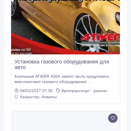
Установка газового оборудования для
авто
Компания ATIKER ASIA, имеет честь предложить
вам комплект газового оборудования
автотранспорта, а также запасных частей в
04/01/2017 07:30
Автотранспорт - разное
ассортименте газового оборудования, производства
Казахстан, Алматы
Республики Турции, (марки Atiker), так же установку
и сервис газового оборудования. Гарантия на ГБО 2
года, либо 100 000 км. Экономьте от 40 000 тг.