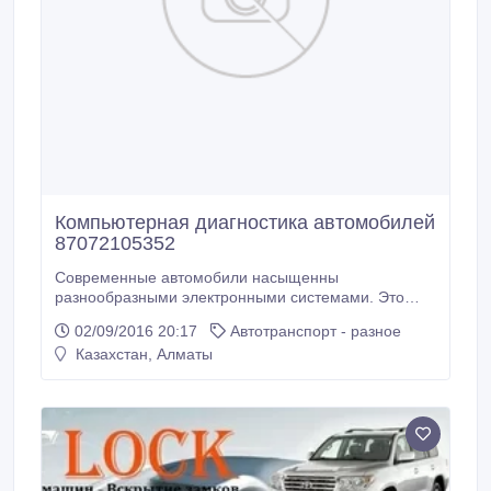
Компьютерная диагностика автомобилей
87072105352
Современные автомобили насыщенны
разнообразными электронными системами. Это
предопределило востребованность такого вида
02/09/2016 20:17
Автотранспорт - разное
диагностики как компьютерная, способной
Казахстан, Алматы
эффективно и быстро определить основные
неполадки. Обсудим, что такое компьютерная
диагностика автомобиля и для чего нужна? ЧТО
ТАКОЕ КОМПЬЮТЕРНАЯ ДИАГНОСТИКА?
Компьютерная диагностика автомобиля – это
процесс, при котором происходит чтение кодов
неисправностей на основных узлах, стирание этих