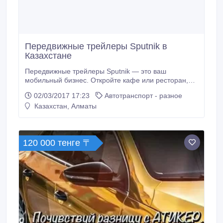
Передвижные трейлеры Sputnik в
Казахстане
Передвижные трейлеры Sputnik — это ваш
мобильный бизнес. Откройте кафе или ресторан,
закусочную или магазин, офис или салон красоты
02/03/2017 17:23
Автотранспорт - разное
— всё, на что только хватит вашего воображения.
Казахстан, Алматы
Бизнес «на колесах» открывает огромные
возможности. Только представьте — больше
никаких арендных плат и трудностей с локацией
заведения.
120 000 тенге 〒