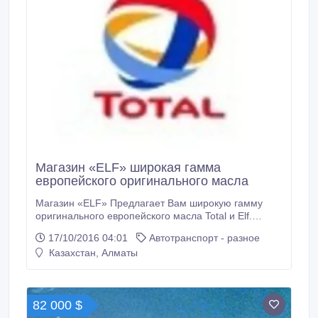
Магазин «ELF» широкая гамма
европейского оригинального масла
Магазин «ELF» Предлагает Вам широкую гамму
оригинального европейского масла Total и Elf.
Широкая линейка масел удовлетворит любые
17/10/2016 04:01
Автотранспорт - разное
потребности вашего авто. Масла представлены для
Казахстан, Алматы
легкого и грузового транспорта. Так же
трансмиссионные масла, жидкости, смазки. Цены и
качество Вас приятно удивят!.
82 000 $