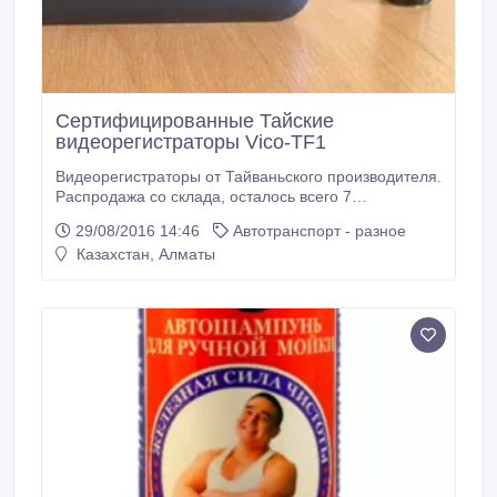
Сертифицированные Тайские
видеорегистраторы Vico-TF1
Видеорегистраторы от Тайваньского производителя.
Распродажа со склада, осталось всего 7
комплектов, покупали для компании, продаем те,
29/08/2016 14:46
Автотранспорт - разное
что не используем, остатки. Данные модели
Казахстан, Алматы
выделяются своей качественной сборкой.
Массивный и мощный кронштейн, более плотный и
качественный пластик. Встроенный аккумулятор,
установка и снятие в одно нажатие.