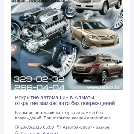
панели матовые и глянцевые * чернения резины
глицериновые и силиконовые * воски для кузова
горячие и холодные * кондиционеры кожи и
освежители Более подробно о нашей продукции,
Вы сможете узнать на нашем сайте и/или по
телефонам.
Вскрытие автомашин в Алматы,
открытие замков авто без повреждений
Вскрытие автомашины, открытие замков без
повреждений. При вскрытие дверей автомобиля
гарантируется целостность замков и стёкол, потому
29/08/2016 05:50
Автотранспорт - разное
что при вскрытии автомобиля используется
Казахстан, Алматы