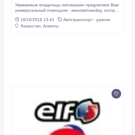
Уважаемые владельцы автомашин предлагаем Вам
универсальный помощник - миниавтомойку, которая
позволит мыть машину в удобное для Вас место и
18/10/2016 13:41
Автотранспорт - разное
время. Она сэкономит Ваше время и деньги на
Казахстан, Алматы
поездки в автомойку Ее технические особенности:
1. Использует 12- вольтное автомобильное
электропитание, работает от прикуривателя 2.