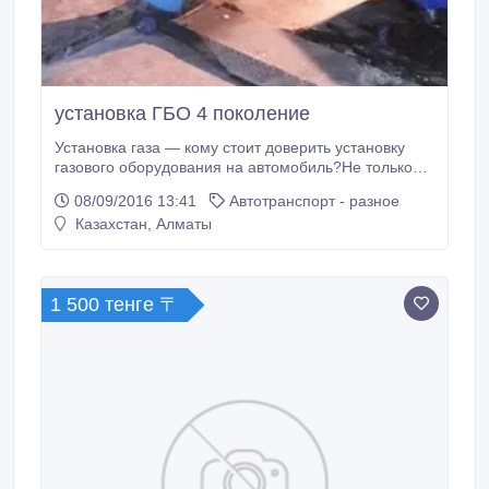
установка ГБО 4 поколение
Установка газа — кому стоит доверить установку
газового оборудования на автомобиль?Не только
начинающие, но и опытные водители часто
08/09/2016 13:41
Автотранспорт - разное
сталкиваются с необходимостью монтировать на
Казахстан, Алматы
свой автомобиль газовое оборудование.
Необходимо понять, какое именно оборудование
требуется установить, подходит ли оно для данной
модели автомобиля, каким образом производится
1 500 тенге 〒
установка.