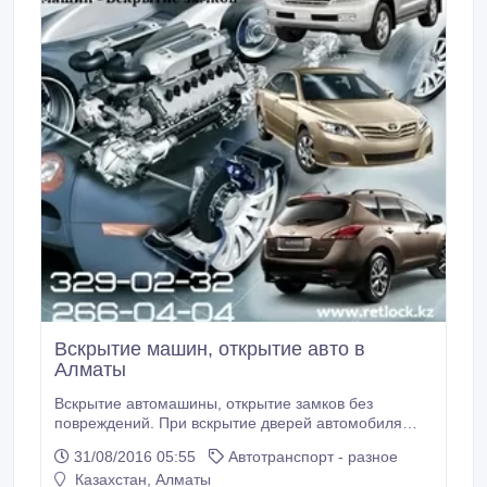
кодов и последующая их коррекция.
Вскрытие машин, открытие авто в
Алматы
Вскрытие автомашины, открытие замков без
повреждений. При вскрытие дверей автомобиля
гарантируется целостность замков и стёкол, потому
31/08/2016 05:55
Автотранспорт - разное
что при вскрытии автомобиля используется
Казахстан, Алматы
специальный инструмент. ----------------------------------