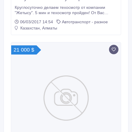
Круглосуточно делаем техосмотр от компании
"Жетысу". 5 мин и техосмотр пройден! От Вас
требуется фото транспортного средства, фото тех
06/03/2017 14:54
Автотранспорт - разное
паспорта и пробег авто. Также делаем
Казахстан, Алматы
АВТОСТРАХОВКИ - Номад, Евразия и АСКО.
Быстро, удобно, и в любое время суток..
21 000 $