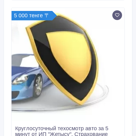
пониженную работоспособность ДВС из-за
загрязнения топливной аппаратуры, различной
5 000 тенге 〒
формы отложений.
Круглосуточный техосмотр авто за 5
минут от ИП "Жетысу". Страхование