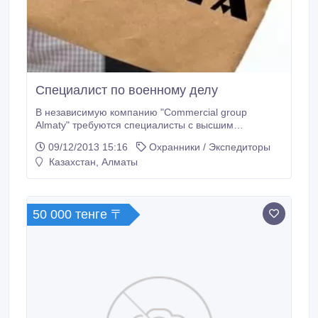
Специалист по военному делу
В независимую компанию "Commercial group
Almaty" требуются специалисты с высшим
образованием, возраст от 22 лет до 65 лет.
09/12/2013 15:16
Охранники / Экспедиторы
Обязанности: Работа с личным составом,
Казахстан, Алматы
подготовка специалистов, контроль организации,
координация работы личного состава, ведение
переговоров, контроль исполнения договоров,
решение организационных вопросов.
50 000 тенге 〒