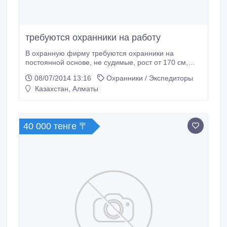
требуются охранники на работу
В охранную фирму требуются охранники на
постоянной основе, не судимые, рост от 170 см,
возраст от 21 до 55 лет. Опыт работы желателен.
08/07/2014 13:16
Охранники / Экспедиторы
Зарплата при собеседовании от 45000 до 70000
Казахстан, Алматы
тенге плюс соцпакет. График: сутки - через двое или
два дня через два..
40 000 тенге 〒