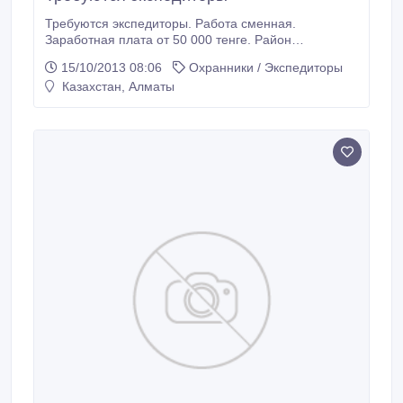
Требуются экспедиторы. Работа сменная.
Заработная плата от 50 000 тенге. Район
автовокзала "Сайран". Звонить: 7 777 371 14 59, 243
15/10/2013 08:06
Охранники / Экспедиторы
71 27 вн.27 Ирина..
Казахстан, Алматы