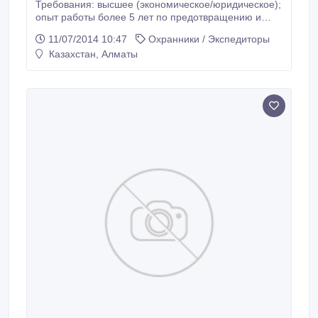
Требования: высшее (экономическое/юридическое);
опыт работы более 5 лет по предотвращению и
раскрытию экономических преступлений и
11/07/2014 10:47
Охранники / Экспедиторы
правонарушений в следственно-оперативном
Казахстан, Алматы
подразделении правоохранительных органов РК;
опыт работы в подразделении частной компании с
большой филиальной сетью в сфере
экономической и внутренней безопасности ( опыт
работы в ритейле).