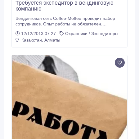
Требуется экспедитор в вендинговую
компанию
Вендинговая сеть Coffee-Moffee проводит набор
сотрудников. Опыт работы не обязателен.
Требования: - парень - коммуникабельный -
12/12/2013 07:27
Охранники / Экспедиторы
ответственный - пунктуальный Обязанности: -
Казахстан, Алматы
загрузка аппаратов - следить за чистотой и работой
аппаратов - заполнение документации Прием на
работу осуществляется следующим образом: 1.