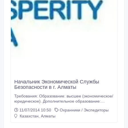
Начальник Экономической Службы
Безопасности в г. Алматы
Требования: Образование: высшее (экономическое/
юридическое). Дополнительное образование:
приветствуется знания в области уголовного,
11/07/2014 10:50
Охранники / Экспедиторы
гражданского, административного и трудового
Казахстан, Алматы
законодательства РК, психологии, основы
бухгалтерского учета, менеджмента и маркетинга.
Опыт работы : Опыт работы руководителя (от 5 лет)