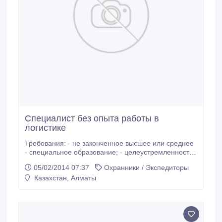
Специалист без опыта работы в
логистике
Требования: - не законченное высшее или среднее
- специальное образование; - целеустремленность;
- коммуникабельность; - ответственность; -
05/02/2014 07:37
Охранники / Экспедиторы
пунктуальность; - трудолюбие; Обязанности:
Казахстан, Алматы
-создание технологий взаимодействия отделов
продаж, закупок, бухгалтерии и складов; -создание
технологий.