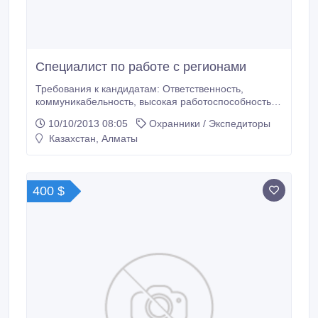
Специалист по работе с регионами
Требования к кандидатам: Ответственность,
коммуникабельность, высокая работоспособность,
нацеленность на результат, обучаемость,
10/10/2013 08:05
Охранники / Экспедиторы
способность работать как самостоятельно, так и в
Казахстан, Алматы
команде. Обязанности: Расширение регионального
присутствия компании, предоставление
информации о компании заинтересованным лицам,
проведение презентаций, заключение договоров,
400 $
ведение деловых переговоров, отбор персонала,
составление отчётов, ведение статистики,
оформление текущей и отчётной документации.