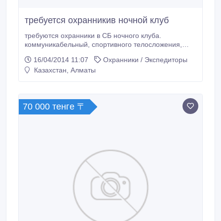
требуется охранникив ночной клуб
требуются охранники в СБ ночного клуба.
коммуникабельный, спортивного телосложения,
рост не ниже 175 см., возраст от 21года,
16/04/2014 11:07
Охранники / Экспедиторы
совершенное знание русского языка (пробитым,
Казахстан, Алматы
алкоголикам, толстым- просьба не беспокоить).
остальная информация при собеседовании..
70 000 тенге 〒