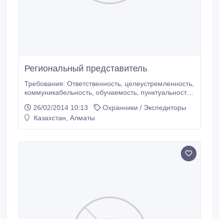
Региональный представитель
Требования: Ответственность, целеустремленность,
коммуникабельность, обучаемость, пунктуальность,
умение работать в команде и самостоятельно,
26/02/2014 10:13
Охранники / Экспедиторы
знание ПК. Обязанности: - Планирование объемов
Казахстан, Алматы
закупок, затрат и сроков закупок, осуществление и
контроль за процессом закупок -Разработка
оптимальных.