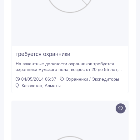
требуется охранники
На вакантные должности охранников требуется
охранники мужского пола, возрос от 20 до 55 лет,
без вредных привычек, с опотом и без, можно без
04/05/2014 06:37
Охранники / Экспедиторы
диплома охранника. График работы 1/2. Зарплата 5
Казахстан, Алматы
числа каждого месяца..