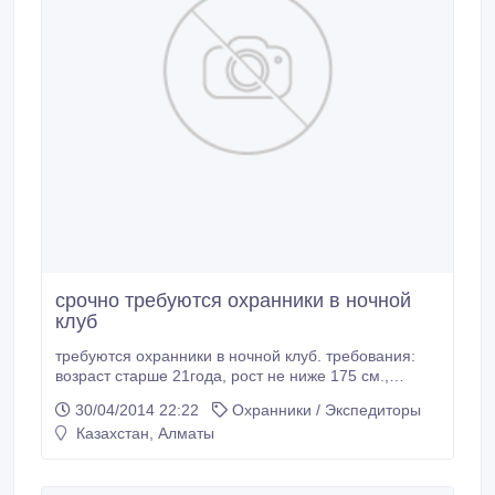
срочно требуются охранники в ночной
клуб
требуются охранники в ночной клуб. требования:
возраст старше 21года, рост не ниже 175 см.,
спортивные данные, без вредных привычек,
30/04/2014 22:22
Охранники / Экспедиторы
отличное знание русского языка..
Казахстан, Алматы