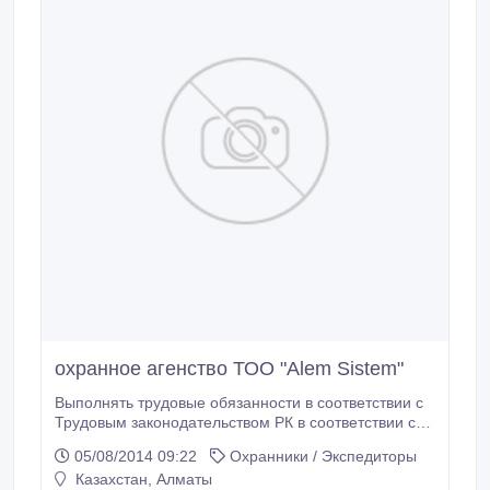
охранное агенство ТОО "Alem Sistem"
Выполнять трудовые обязанности в соответствии с
Трудовым законодательством РК в соответствии с
требованиями действующего законодательства РК
05/08/2014 09:22
Охранники / Экспедиторы
по охранной деятельности, в том числе по
Казахстан, Алматы
применению вооружения и спецсредств.Сменный