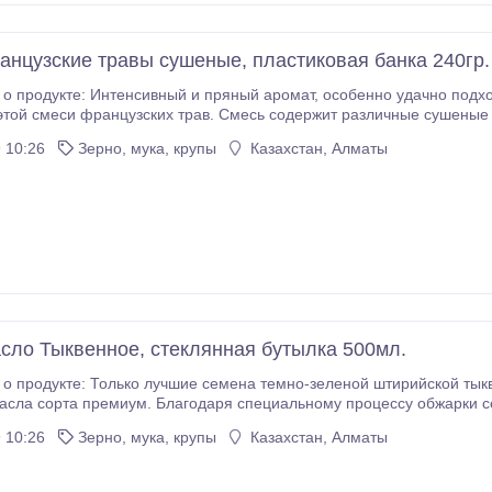
ранцузские травы сушеные, пластиковая банка 240гр.
нсивный и пряный аромат, особенно удачно подходящий к простым блюдам в деревенском стиле,
трав. Смесь содержит различные сушеные травы, которые следует добавить в блюдо и
сте с ним в течение некоторого времени. Так травы смогут разверн
 10:26
Зерно, мука, крупы
Казахстан, Алматы
асло Тыквенное, стеклянная бутылка 500мл.
 продукте: Только лучшие семена темно-зеленой штирийской тык
асла сорта премиум. Благодаря специальному процессу обжарки 
рный аромат. В последние годы тыквенное масло стало кулинарным флагман
 10:26
Зерно, мука, крупы
Казахстан, Алматы
е кухни мира.