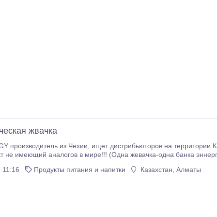
ческая жвачка
ищет дистрибьюторов на территории Казахстана, представлены в Москве имеем склад,
имеющий аналогов в мире!!! (Одна жевачка-одна банка эннергетика, в пакетике 3 жвачки)!!!С
уникальной технологии, подробности при более тесном контакте. www.
 11:16
Продукты питания и напитки
Казахстан, Алматы