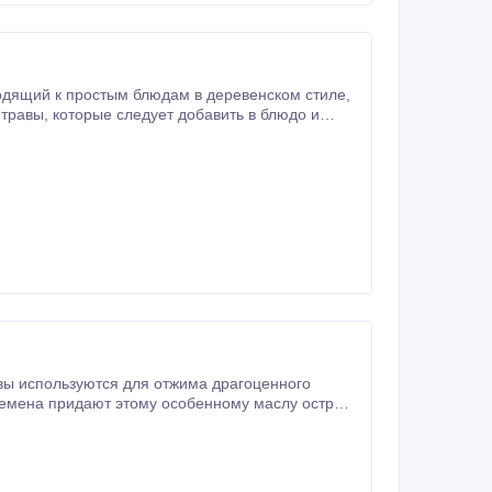
уть полный спектр своих ароматов.
вы используются для отжима драгоценного
семена придают этому особенному маслу оcтрый
ом Штирии, покорив многие