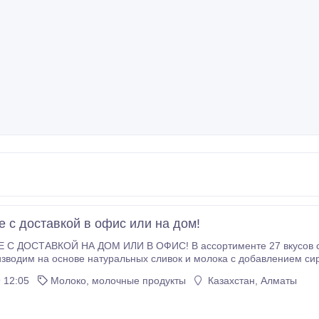
 с доставкой в офис или на дом!
М ИЛИ В ОФИС! В ассортименте 27 вкусов сливочного джелато и 13 сорбетов. Сливочное
м на основе натуральных сливок и молока с добавлением сиропов, карамели, ягод, фруктов 
Сорбеты отличаются тем, что производятся из ягод и фруктов без добавле
 12:05
Молоко, молочные продукты
Казахстан, Алматы