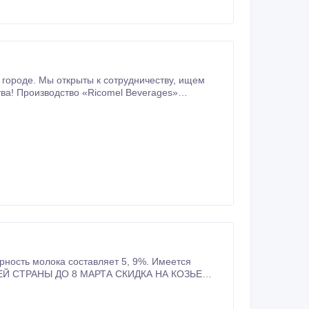
оде. Мы открыты к сотрудничеству, ищем
ва! Производство «Ricomel Beverages»
(Узбекистан, город Ташкент) — это стабильное, динамично развивающееся предприятие, нацеленное на будущее.