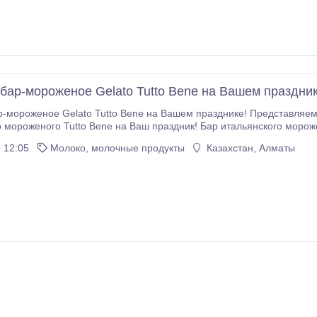
бар-мороженое Gelato Tutto Bene на Вашем праздник
е Gelato Tutto Bene на Вашем празднике! Представляем Вашему вниманию вкуснейшую услугу -
to Bene на Ваш праздник! Бар итальянского мороженного удивит любого гостя на юбилее, дне
 12:05
Молоко, молочные продукты
Казахстан, Алматы
сливочное, йогуртовое, сорбеты.