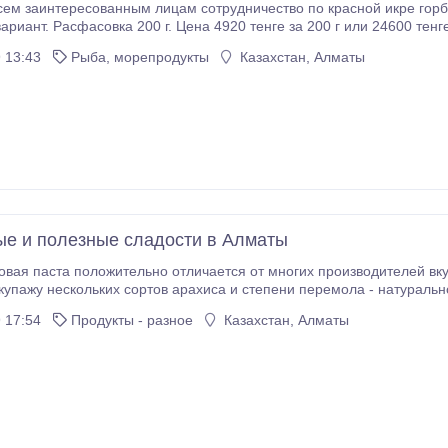
ем заинтересованным лицам сотрудничество по красной икре горб
ариант. Расфасовка 200 г. Цена 4920 тенге за 200 г или 24600 тенг
омере есть WhatsApp..
 13:43
Рыба, морепродукты
Казахстан, Алматы
е и полезные сладости в Алматы
 паста положительно отличается от многих производителей вкусом и консистенц
жу нескольких сортов арахиса и степени перемола - натурально сладкая, не вяжет, не рас
 17:54
Продукты - разное
Казахстан, Алматы
авлением щепотки розовой гималайской соли.