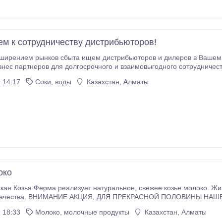
м к сотрудничеству дистрибьюторов!
сширением рынков сбыта ищем дистрибьюторов и дилеров в Вашем гор
нес партнеров для долгосрочного и взаимовыгодного сотрудничест
 14:17
Соки, воды
Казахстан, Алматы
око
 реализует натуральное, свежее козье молоко. Жирность молока составляет 5, 9%. Имеется
КЦИЯ, ДЛЯ ПРЕКРАСНОЙ ПОЛОВИНЫ НАШЕЙ СТРАНЫ ДО 8 МАРТА СКИДКА НА КОЗЬЕ
ОКО, ВСЕГО ЗА 450ТГ!!! Тел: 87773172483.
 18:33
Молоко, молочные продукты
Казахстан, Алматы