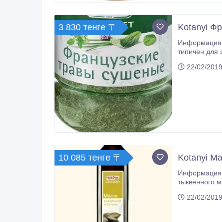
3 830 тенге 〒
Kotanyi Ф
Информация о продукте: Инте
типичен для этой смеси французских 
готовить вме
22/02/2019
10 085 тенге 〒
Kotanyi М
Информация о
тыквенного м
вкус и характе
22/02/2019
национальны