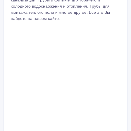
водоснабжения. В свою очередь предлагаем Вам трубы
и фитинги для монтажа внутренней и наружней
канализации. Трубы и фитинги для горячего и
холодного водоснабжения и отопления. Трубы для
монтажа теплого пола и многое другое. Все это Вы
найдете на нашем сайте.