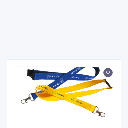
Печать на лентах для
бейджей(ланьярдов)
18 час. назад
Рекламные, маркетинговые услуги
Казахстан, Алматы