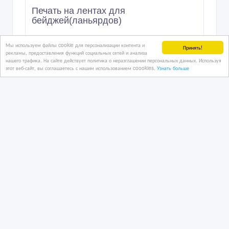
9 900 тенге 〒
Мы используем файлы cookie для персонализации контента и
Принять!
рекламы, предоставления функций социальных сетей и анализа
нашего трафика. На сайте действует политика о неразглашении персональных данных. Используя
этот веб-сайт, вы соглашаетесь с нашим использованием coookies.
Узнать больше
Быстрая (готовая) реклама в
социальных сетях Instagram, VK, FB
23 час. назад
Рекламные, маркетинговые услуги
Казахстан, Алматы