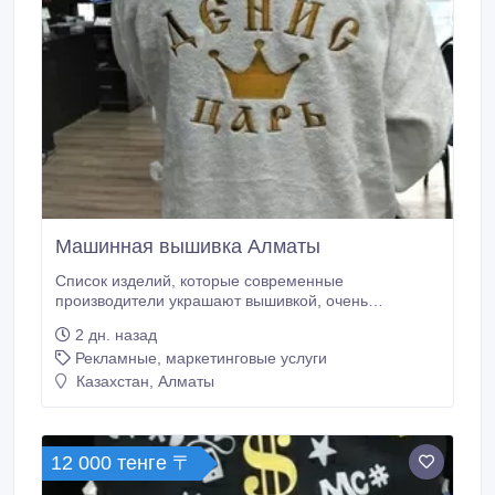
Машинная вышивка Алматы
Список изделий, которые современные
производители украшают вышивкой, очень
большой. Минимальный тираж 10 шт. Наша
2 дн. назад
компания предлагает услуги вышивки
Рекламные, маркетинговые услуги
(брендирования) сувенирной продукции.
Занимаемся вышивкой промо сумок, спецодежды ,
Казахстан, Алматы
медицинских халатов, фартуков для кафе , на
полотенца, футболки, поло, платья, рубашки,
толстовки, шарфы, сумки, одежда для промо акций.
12 000 тенге 〒