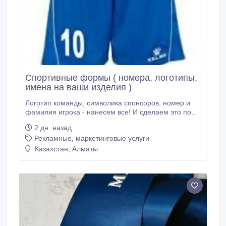
Спортивные формы ( номера, логотипы,
имена на ваши изделия )
Логотип команды, символика спонсоров, номер и
фамилия игрока - нанесем все! И сделаем это по
высшему разряду! Есть возможность нанесения
2 дн. назад
букв русскими и латинскими символами любым
Рекламные, маркетинговые услуги
существующим шрифтом. Например, Вы можете
заказать печать шрифтом какого-либо европейского
Казахстан, Алматы
футбольного клуба.Футбольные формы вы
привозите сами.