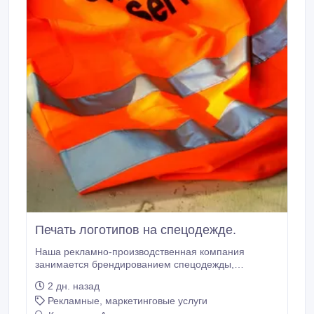
Печать логотипов на спецодежде.
Наша рекламно-производственная компания
занимается брендированием спецодежды,
нанесением надписей, логотипов. Логотип
2 дн. назад
наносится на изделие методом шелкографической
Рекламные, маркетинговые услуги
печати, флекса, вышивки .Этот методы позволяют