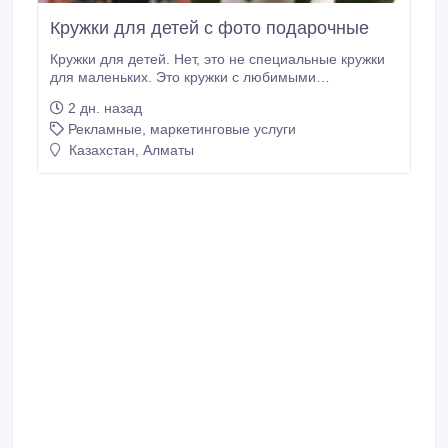
Кружки для детей с фото подарочные
Кружки для детей. Нет, это не специальные кружки
для маленьких. Это кружки с любимыми
картинками, персонажами из мультиков,
2 дн. назад
домашними питомцами. Можно сделать
Рекламные, маркетинговые услуги
интересный коллаж. Кружки с фотографиями
пользуются большим спросом. Увидев свое фото на
Казахстан, Алматы
кружке, ребенок будет в восторге. А если рядом со
своими героями, то он и сам герой.