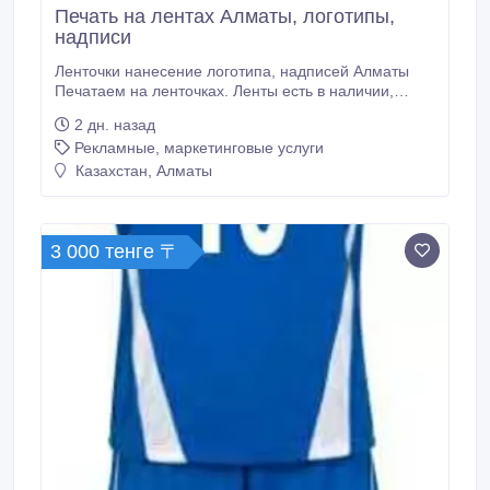
Печать на лентах Алматы, логотипы,
надписи
Ленточки нанесение логотипа, надписей Алматы
Печатаем на ленточках. Ленты есть в наличии,
также можете привести свои ленты. В процессе
2 дн. назад
используется специализированное
Рекламные, маркетинговые услуги
высокотехнологичное оборудование, а также
высококачественные особые краски, стойкие к
Казахстан, Алматы
истиранию. В результате рисунок остается на ленте
в течение долгого времени.
3 000 тенге 〒