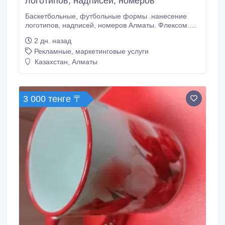
логотипов, надписей, номеров
Баскетбольные, футбольные формы .нанесение
логотипов, надписей, номеров Алматы. Флексом.
Футбольные формы вы привозите сами. Логотип
2 дн. назад
команды, символика спонсоров, номер и фамилия
Рекламные, маркетинговые услуги
игрока - нанесем все! И сделаем это по высшему
разряду! Есть возможность нанесения букв
Казахстан, Алматы
русскими и латинскими символами любым
существующим шрифтом.
3 000 тенге 〒