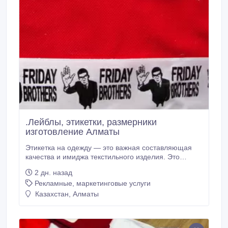
.Лейблы, этикетки, размерники
изготовление Алматы
Этикетка на одежду — это важная составляющая
качества и имиджа текстильного изделия. Это
визитная карточка любой продукции. При тиражах
2 дн. назад
скидки. Основа-атласная или репсовая лента
Рекламные, маркетинговые услуги
светлых тонов. Материал заказчик обычно
предоставляет сам. Есть также ленты в наличии. К
Казахстан, Алматы
нам обращаются как фирмы, занимающиеся
швейным производством, так и модельеры.