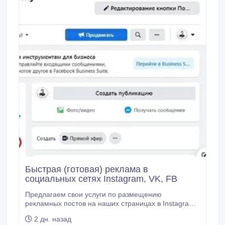
Быстрая (готовая) реклама в
социальных сетях Instagram, VK, FB
Предлагаем свои услуги по размещению
рекламных постов на наших страницах в Instagram,
VK.com, Facebook.com. Тематика страниц «История
2 дн. назад
Казахстана» (на казахском языке). Цена 10 000