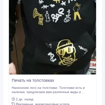
Печать на толстовках
Нанесение лого на толстовки. Толстовки есть в
наличии, предлагаем вам различные виды и
расцветки толстовок с капюшоном. Яркие цвета, все
2 дн. назад
размеры. Также печатаем на толстовках заказчика.
Рекламные, маркетинговые услуги
Звоните, наши менеджеры скинут образцы