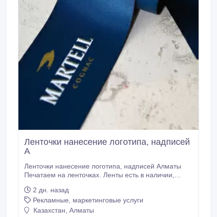
Ленточки нанесение логотипа, надписей
А
Ленточки нанесение логотипа, надписей Алматы
Печатаем на ленточках. Ленты есть в наличии,
также можете привести свои ленты. В процессе
2 дн. назад
используется специализированное
Рекламные, маркетинговые услуги
высокотехнологичное оборудование, а также
высококачественные особые краски, стойкие к
Казахстан, Алматы