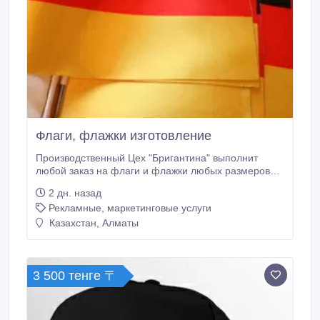
Флаги, флажки изготовление
Производственный Цех "Бригантина" выполнит
любой заказ на флаги и флажки любых размеров
при любых тиражах. Используемый материал:
2 дн. назад
атлас, шелк, подкладочный шелк, габардин,
Рекламные, маркетинговые услуги
политекс. Утверждение корпоративного цвета
обязательно. Производство тканевых флажков на
Казахстан, Алматы
подставке включает в себя полноцветную печать на
ткани, пластиковый флагшток или подставку.
3 500 тенге 〒