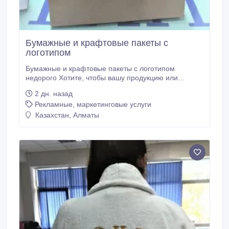
Бумажные и крафтовые пакеты с
логотипом
Бумажные и крафтовые пакеты с логотипом
недорого Хотите, чтобы вашу продукцию или
корпоративные подарки упаковывали в
2 дн. назад
брендированные бумажные(мелованные) или
Рекламные, маркетинговые услуги
крафтовые пакеты? Звоните нам, мы вам поможем!
Производство находится в Алматы. Мы делаем
Казахстан, Алматы
полный цикл работ: разработку дизайна, подготовку
макетов к печати, постпечатную обработку и сборку
продукции.