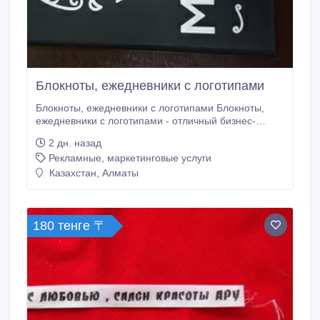
Блокноты, ежедневники с логотипами
Блокноты, ежедневники с логотипами Блокноты,
ежедневники с логотипами - отличный бизнес-
подарок для сотрудников и клиентов. Это
2 дн. назад
соответствие корпоративному стилю и рекламный
Рекламные, маркетинговые услуги
материал. Нанесен может быть не только логотип
компании, но и контакты, рекламный текст, лозунг и
Казахстан, Алматы
т.д Блокноты и ежедневник есть в наличии.
180 тенге 〒