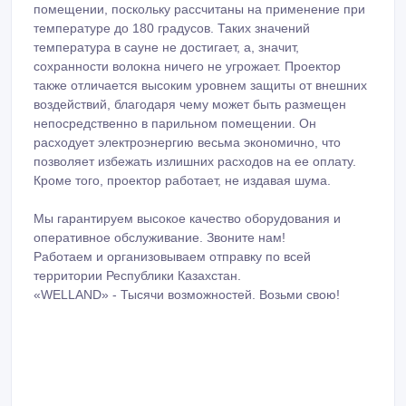
Комплекты для подсветки бани и сауны Cariitti
позволяет создать в парильном помещении систему
красивого, ненавязчивого приятного глазу
дополнительного освещения. Благодаря ей
пребывание в парильном помещении подарит еще
больше пользы, удовольствия и положительных эмоций,
оказывая благотворное воздействие не только на
физическое, но и на психологическое самочувствие.
Комплекты для подсветки бани и сауны Cariitti состоит
волокон различной длины и диаметра, монтажных
элементов, проектора, а также линзы, призванной
подсвечивать установленную в помещении каменку.
Волокна легко переносят пребывание в парильном
помещении, поскольку рассчитаны на применение при
температуре до 180 градусов. Таких значений
температура в сауне не достигает, а, значит,
сохранности волокна ничего не угрожает. Проектор
также отличается высоким уровнем защиты от внешних
воздействий, благодаря чему может быть размещен
непосредственно в парильном помещении. Он