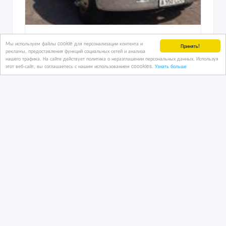
Алматы Limo прокат лимузинов
Мы используем файлы cookie для персонализации контента и
Принять!
рекламы, предоставления функций социальных сетей и анализа
нашего трафика. На сайте действует политика о неразглашении персональных данных. Используя
этот веб-сайт, вы соглашаетесь с нашим использованием coookies.
Узнать больше
5 дн. назад
Автотранспорт - разное
Казахстан, Алматы