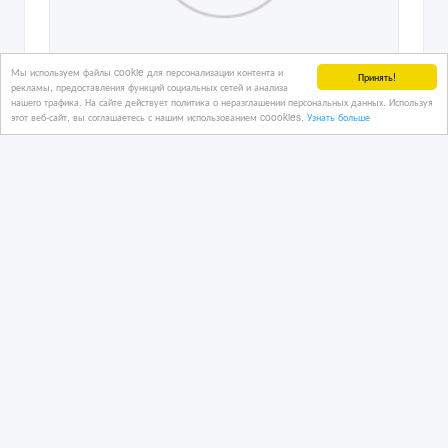
Мы используем файлы cookie для персонализации контента и
Принять!
рекламы, предоставления функций социальных сетей и анализа
нашего трафика. На сайте действует политика о неразглашении персональных данных. Используя
этот веб-сайт, вы соглашаетесь с нашим использованием coookies.
Узнать больше
Ищу работу в охране стаж 20 лет
24/06/2026 12:58
Охранники / Экспедиторы
Казахстан, Алматы
100 000 тенге 〒