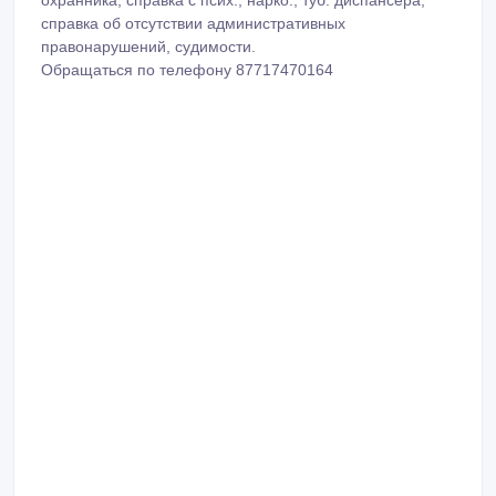
охранника, справка с псих., нарко., туб. диспансера,
справка об отсутствии административных
правонарушений, судимости.
Обращаться по телефону 87717470164