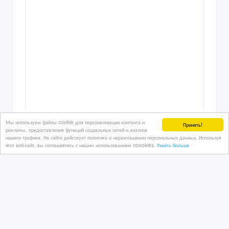
Мы используем файлы cookie для персонализации контента и
Принять!
рекламы, предоставления функций социальных сетей и анализа
нашего трафика. На сайте действует политика о неразглашении персональных данных. Используя
этот веб-сайт, вы соглашаетесь с нашим использованием coookies.
Узнать больше
Дизайн интерьера, экстерьера.
Перепланировка. 3D- Визуализация.
1 дн. назад
Ремонтно-строительные услуги
Казахстан, Алматы