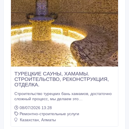
ТУРЕЦКИЕ САУНЫ, ХАМАМЫ.
СТРОИТЕЛЬСТВО, РЕКОНСТРУКЦИЯ,
ОТДЕЛКА.
Строительство турецких бань хамамов, достаточно
сложный процесс, мы делаем это
профессионально, в разумные сроки, недорого,
08/07/2026 13:28
оказывая услуги в комплексе. При заказе
Ремонтно-строительные услуги
строительства турецкой бани хамама у нашей
компании Вам необходимо только согласовать
Казахстан, Алматы
дизайн и смету проводимых работ, выбрать