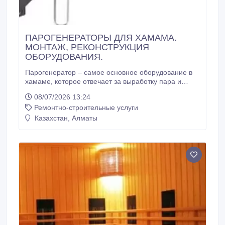
ПАРОГЕНЕРАТОРЫ ДЛЯ ХАМАМА.
МОНТАЖ, РЕКОНСТРУКЦИЯ
ОБОРУДОВАНИЯ.
Парогенератор – самое основное оборудование в
хамаме, которое отвечает за выработку пара и
влажность в Вашей парной. Они просты в
08/07/2026 13:24
эксплуатации и при использовании не требуют
Ремонтно-строительные услуги
специальных навыков. Устройство терморегуляции
позволяет выбирать оптимальный режим работы и
Казахстан, Алматы
получить пар необходимой температуры.