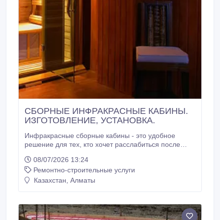
СБОРНЫЕ ИНФРАКРАСНЫЕ КАБИНЫ.
ИЗГОТОВЛЕНИЕ, УСТАНОВКА.
Инфракрасные сборные кабины - это удобное
решение для тех, кто хочет расслабиться после
трудового дня. Инфракрасную сауну можно
08/07/2026 13:24
установить в пустующем маленьком помещении.
Ремонтно-строительные услуги
Инфракрасные элементы в сауне вырабатывают
сухое, длинноволновое тепло, которые благотворно
Казахстан, Алматы
влияет на весь ваш организм. Улучшается
кровообращение, снимаются мышечные боли,
стрессы.