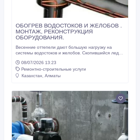
ОБОГРЕВ ВОДОСТОКОВ И ЖЕЛОБОВ .
МОНТАЖ, РЕКОНСТРУКЦИЯ
ОБОРУДОВАНИЯ.
Весенние оттепели дают большую нагрузку на
системы водостоков и желобов. Скопившийся лед
не дает талой воде покинуть крышу
08/07/2026 13:23
предусмотренным образом, в результате чего
Ремонтно-строительные услуги
портятся фасады верхних этажей зданий, жальцам
приходится несладко в сырых квартирах. Для
Казахстан, Алматы
зданий, представляющих культурную ценность,
украшенных лепниной и прочими элементами
декора, такое явление пагубно сказывается на
целостности конструкции, которая и без того
ослаблена под действием времени.