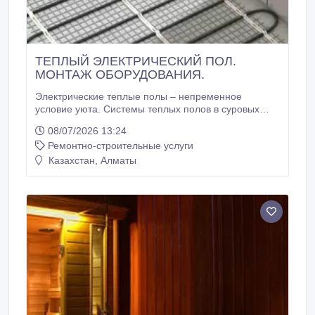
ТЕПЛЫЙ ЭЛЕКТРИЧЕСКИЙ ПОЛ.
МОНТАЖ ОБОРУДОВАНИЯ.
Электрические теплые полы – непременное
условие уюта. Системы теплых полов в суровых
температурных зонах могут использоваться в
08/07/2026 13:24
качестве дополнительного источника тепла. В
Ремонтно-строительные услуги
настоящее время электрический обогрев – это
наиболее приемлемый с точки зрения экономии,
Казахстан, Алматы
безопасности и простоты установки способ
создания комфортного температурного режима в
помещении.