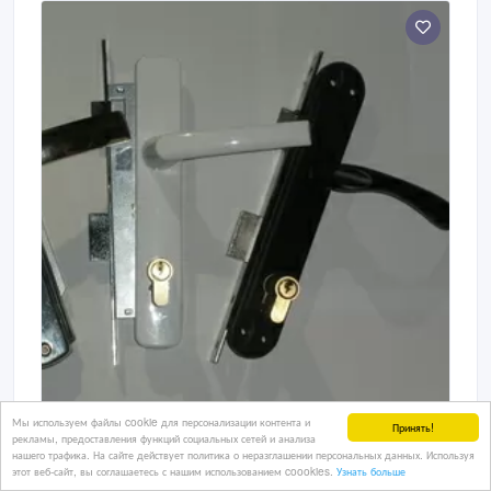
жилых объектов, причиняя значительный
материальный ущерб.
Мы используем файлы cookie для персонализации контента и
Принять!
Замки механические, ремонт.
рекламы, предоставления функций социальных сетей и анализа
нашего трафика. На сайте действует политика о неразглашении персональных данных. Используя
Восстановление работоспособности замков, ремонт
этот веб-сайт, вы соглашаетесь с нашим использованием coookies.
Узнать больше
оторванных ручек, замена устаревших или редких