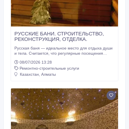
РУССКИЕ БАНИ. СТРОИТЕЛЬСТВО,
РЕКОНСТРУКЦИЯ, ОТДЕЛКА.
Русская баня — идеальное место для отдыха души
и тела. Считается, что регулярные посещения
парной дарят молодость, здоровье, умиротворение
08/07/2026 13:28
и ясность ума. Мы не первый год занимаемся
Ремонтно-строительные услуги
отделкой и установкой оборудования в русских
банях, и имеем достаточный опыт для того чтобы
Казахстан, Алматы
предложить вам комплекс услуг по данному
строительству.