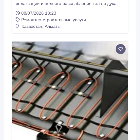
релаксации и полного расслабления тела и духа,
после насыщенного трудового дня. Компания
08/07/2026 13:23
«WELLNESS» изготавливает сборные финские
Ремонтно-строительные услуги
сауны любых размеров и комплектации с учетом
нюансов помещения (выступы, трубы, короба).
Казахстан, Алматы
Сборно-щитовые сауны представляют собой
компактные парильни.