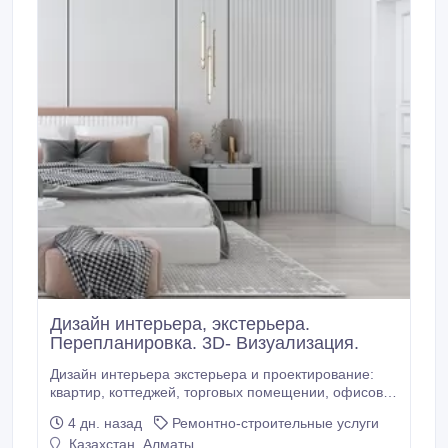
Дизайн интерьера, экстерьера.
Перепланировка. 3D- Визуализация.
Дизайн интерьера экстерьера и проектирование:
квартир, коттеджей, торговых помещении, офисов,
административных здании, бутиков, ресторанов,
4 дн. назад
Ремонтно-строительные услуги
кафе, баров, и. пр От эконом до элит класса В
Казахстан, Алматы
состав полного дизайн-проекта включается: -