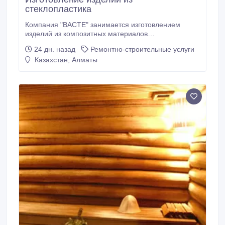
стеклопластика
Компания "ВАСТЕ" занимается изготовлением
изделий из композитных материалов
(стеклопластик, искусственный камень) любых
24 дн. назад
Ремонтно-строительные услуги
размеров и сложностей: - Бассейны; - Водные
Казахстан, Алматы
горки; - Купола; - Элементы фасада; -
Декоративные элементы; - Малые архитектурные
формы, фонтаны, скульптуры; - Лодки и много
другое.