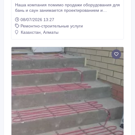
Наша компания помимо продажи оборудования для
бань и саун занимается проектированием и
строительством финских саун под ключ. Данное
08/07/2026 13:27
направление в компании «WELLNESS» существует
Ремонтно-строительные услуги
более 11 лет, а количество реализованных проектов
саун – более 2500! Строительство финских саун
Казахстан, Алматы
осуществляется настоящими профессионалами
своего дела.