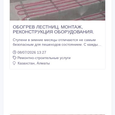
ОБОГРЕВ ЛЕСТНИЦ. МОНТАЖ,
РЕКОНСТРУКЦИЯ ОБОРУДОВАНИЯ.
Ступени в зимние месяцы отличаются не самым
безопасным для пешеходов состоянием. С каждым
следующим прохожим на них оседает новая порция
08/07/2026 13:27
снега, и довольно быстро поверхность ступеней
Ремонтно-строительные услуги
рискует превратиться в скользкую горку. Регулярная
очистка лестницы отнимает время и требует
Казахстан, Алматы
неоднократного повторения в течение дня.