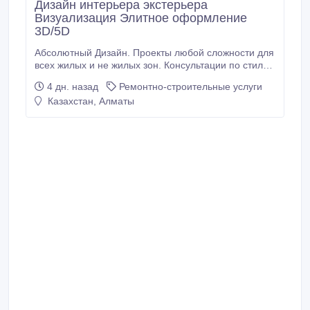
Дизайн интерьера экстерьера
Визуализация Элитное оформление
3D/5D
Абсолютный Дизайн. Проекты любой сложности для
всех жилых и не жилых зон. Консультации по стилю
интерьера экстерьера фасада и наполнению
4 дн. назад
Ремонтно-строительные услуги
дизайн проекта. Большой опыт работы в области
Казахстан, Алматы
дизайна, архитектуры, проектирования. 3D –
Визуализация. Рабочий проект. Строительная
бригада..