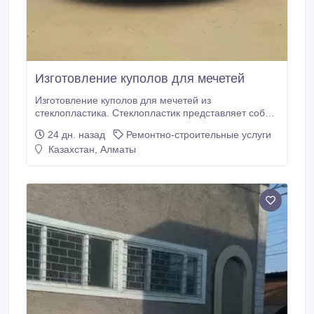
Изготовление куполов для мечетей
Изготовление куполов для мечетей из
стеклопластика. Стеклопластик представляет собой
комбинированный материал из стекловолокон и
24 дн. назад
Ремонтно-строительные услуги
полиэфирных смол. Стекловолокна придают
Казахстан, Алматы
изделию прочность, а полиэфирные смолы
скрепляют волокна вместе, распределяя нагрузки
по всей конструкции, защищая от воздействия
окружающей среды.