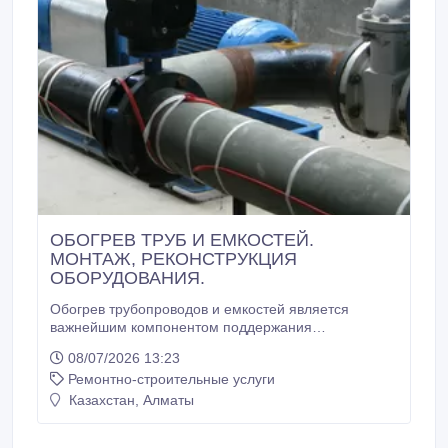
ОБОГРЕВ ТРУБ И ЕМКОСТЕЙ.
МОНТАЖ, РЕКОНСТРУКЦИЯ
ОБОРУДОВАНИЯ.
Обогрев трубопроводов и емкостей является
важнейшим компонентом поддержания
нормального функционирования систем,
08/07/2026 13:23
транспортирующих и хранящих жидкие вещества. К
Ремонтно-строительные услуги
сожалению, теплоизоляция не всегда является
панацеей от промерзания. Замерзший трубопровод
Казахстан, Алматы
или емкость/резервуар может лопнуть, приводя к
нарушению водоснабжения промышленных и