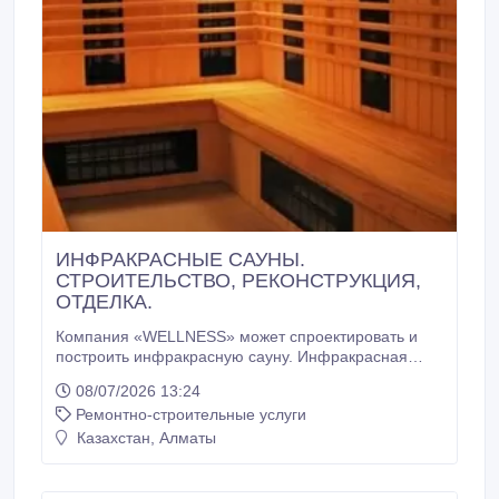
ИНФРАКРАСНЫЕ САУНЫ.
СТРОИТЕЛЬСТВО, РЕКОНСТРУКЦИЯ,
ОТДЕЛКА.
Компания «WELLNESS» может спроектировать и
построить инфракрасную сауну. Инфракрасная
сауна хороша как сама по себе, так и как
08/07/2026 13:24
дополнение к уже имеющемуся домашнему или
Ремонтно-строительные услуги
общественному СПА комплексу. В инфракрасной
бане можно установить музыку, а по желанию и
Казахстан, Алматы
телевизор. ИК сауна может быть дополнена
специальным, разработанным для этого
увлажнителем воздуха, что сделает микроклимат