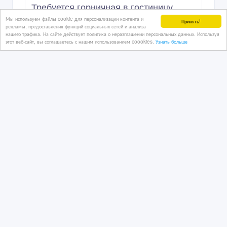
Требуется горничная в гостиницу
Мы используем файлы cookie для персонализации контента и
Принять!
рекламы, предоставления функций социальных сетей и анализа
нашего трафика. На сайте действует политика о неразглашении персональных данных. Используя
этот веб-сайт, вы соглашаетесь с нашим использованием coookies.
Узнать больше
06/10/2023 16:00
Сфера услуг, рестораны
Казахстан, Алматы
10 000 тенге 〒