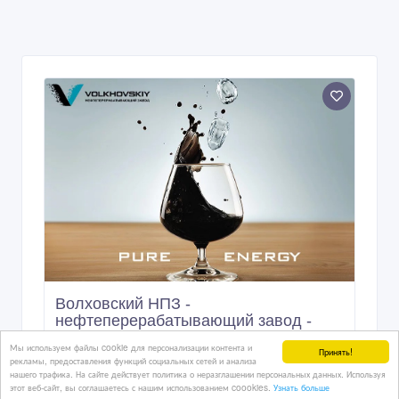
Волховский НПЗ -
нефтеперерабатывающий завод -
доставка в Казахстан
Мы используем файлы cookie для персонализации контента и
Принять!
рекламы, предоставления функций социальных сетей и анализа
нашего трафика. На сайте действует политика о неразглашении персональных данных. Используя
12/11/2025 07:04
этот веб-сайт, вы соглашаетесь с нашим использованием coookies.
Узнать больше
Бензин, дизтопливо, смазочные материалы