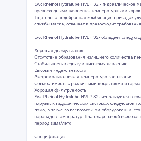
SwdRheinol Hydralube HVLP 32 - гидравлическое 
превосходными вязкостно- температурными характ
Тщательно подобранная комбинация присадок улуч
службы масла, отвечает и превосходит требования
SwdRheinol Hydralube HVLP 32- обладает следую
Хорошая деэмульгация
Отсутствие образования излишнего количества пен
Стабильность к сдвигу и высокому давлению
Высокий индекс вязкости
Экстремально-низкая температура застывания
Совместимость с различными покрытиями и герме
Хорошая фильтруемость
SwdRheinol Hydralube HVLP 32- используется в кач
наружных гидравлических системах следующей тех
лома, а также во всевозможном оборудовании, ста
перепадов температур. Благодаря своей всесезон
период зима/лето.
Спецификации: