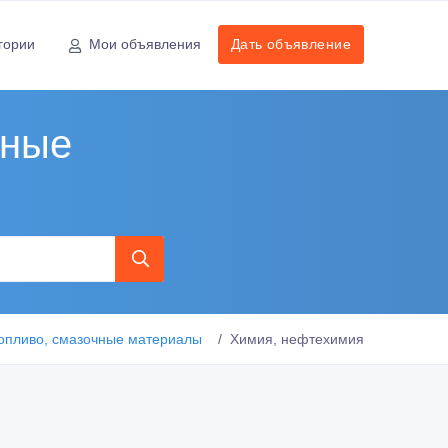
гории
Мои объявления
Дать объявление
чные
топливо, смазочные материалы
Химия, нефтехимия