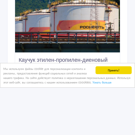
Каучук этилен-пропилен-диеновый
Скэпт-Башнефть/Роснефть Казахстан
Мы используем файлы cookie для персонализации контента и
Принять!
рекламы, предоставления функций социальных сетей и анализа
нашего трафика. На сайте действует политика о неразглашении персональных данных. Используя
этот веб-сайт, вы соглашаетесь с нашим использованием coookies.
Узнать больше
28 дн. назад
Химия, нефтехимия - разное
Казахстан, Алматы
860 тенге 〒