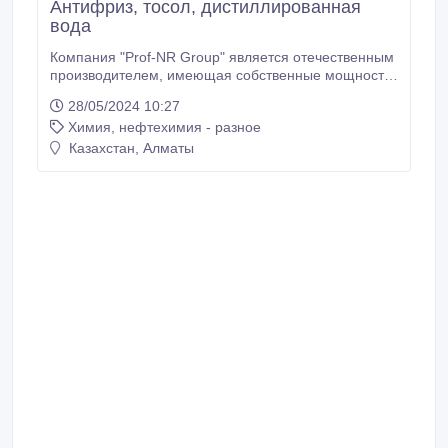
Антифриз, тосол, дистиллированная
вода
Компания "Prof-NR Group" является отечественным
производителем, имеющая собственные мощности
для производства антифриза в емкостях 1, 5, 10,
28/05/2024 10:27
200, 1000 кг. Качество продукции подтверждается
Химия, нефтехимия - разное
сертификатом соответствия ЕАС. Доставка по всему
Казахстану за счет клиента. Продажи как оптом, так
Казахстан, Алматы
и в розницу.