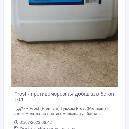
Frost - противоморозная добавка в бетон
10л.
ГудХим Frost (Premium) ГудХим Frost (Рremium) –
это комплексная противоморозная добавка с
пластифицирующим эффектом на
31/07/2023 06:42
поликарбоксилатной основе, обеспечивающая
Химия, нефтехимия - разное