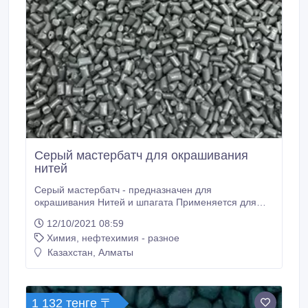
Серый мастербатч для окрашивания
нитей
Серый мастербатч - предназначен для
окрашивания Нитей и шпагата Применяется для
полимеров: ПВД, ПНД, ЛПВД, ЛПНД, ПП - методом
12/10/2021 08:59
экструзии. Цветные суперконцентраты категории
Химия, нефтехимия - разное
«эксперт» превосходно распределяются в
полимере, обладают высокой яркостью и плотной
Казахстан, Алматы
укрывистостью, высокой термостойкостью и
светостойкостью, устойчивы к ультрафиолетовому
излучению и атмосферным воздействиям.
1 132 тенге 〒