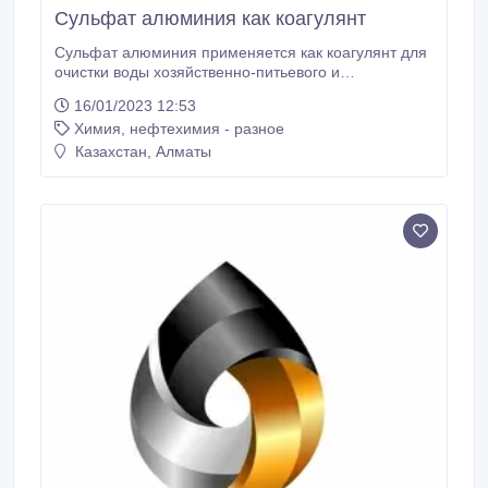
Сульфат алюминия как коагулянт
Сульфат алюминия применяется как коагулянт для
очистки воды хозяйственно-питьевого и
промышленного назначения и используется в
16/01/2023 12:53
бумажной, текстильной, кожевенной и других
Химия, нефтехимия - разное
отраслях промышленности. Используется в
качестве пищевой добавки E520. В фотографии
Казахстан, Алматы
входит в составы стабилизирующих растворов и
дубящих фиксажей.