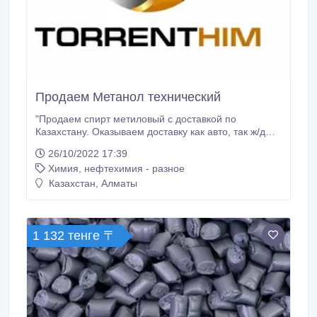
Продаем Метанол технический
"Продаем спирт метиловый с доставкой по
Казахстану. Оказываем доставку как авто, так ж/д
транспортом. Также производим растворители и
26/10/2022 17:39
октаноповышающую присадку.".
Химия, нефтехимия - разное
Казахстан, Алматы
1 132 тенге 〒