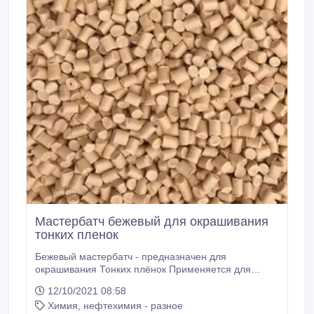
Мастербатч бежевый для окрашивания
тонких пленок
Бежевый мастербатч - предназначен для
окрашивания Тонких плёнок Применяется для
полимеров: ПВД, ПНД, ЛПВД, ЛПНД, ПП - методом
12/10/2021 08:58
экструзии. Цветные суперконцентраты категории
Химия, нефтехимия - разное
«эксперт» превосходно распределяются в