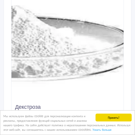
Декстроза
Мы используем файлы cookie для персонализации контента и
Декстроза применяется в пищевой
Принять!
рекламы, предоставления функций социальных сетей и анализа
промышленности, в фармацевтике и ветеринарии
нашего трафика. На сайте действует политика о неразглашении персональных данных. Используя
(таблетки, порошки, сиропы, растворы для
этот веб-сайт, вы соглашаетесь с нашим использованием coookies.
Узнать больше
15/01/2021 11:54
инъекций), в нефтяной промышленности