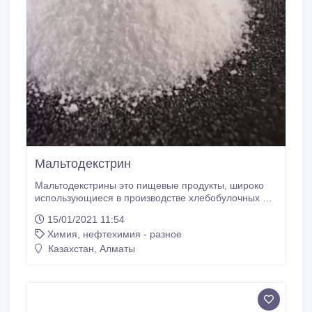
Мальтодекстрин
Мальтодекстрины это пищевые продукты, широко
использующиеся в производстве хлебобулочных и
кондитерских изделий, при изготовлении приправ и
15/01/2021 11:54
соусов, продуктов быстрого приготовления, в
Химия, нефтехимия - разное
производстве напитков, в молочной
промышленности, при изготовлении мороженого, в
Казахстан, Алматы
детском питании, диетическом питании и др.