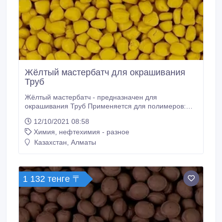
Жёлтый мастербатч для окрашивания
Труб
Жёлтый мастербатч - предназначен для
окрашивания Труб Применяется для полимеров:
ПВД, ПНД, ЛПВД, ЛПНД, ПП - методом экструзии.
12/10/2021 08:58
Цветные суперконцентраты категории «эксперт»
Химия, нефтехимия - разное
превосходно распределяются в полимере,
обладают высокой яркостью и плотной
Казахстан, Алматы
укрывистостью, высокой термостойкостью и
светостойкостью, устойчивы к ультрафиолетовому
излучению и атмосферным воздействиям.
1 132 тенге 〒