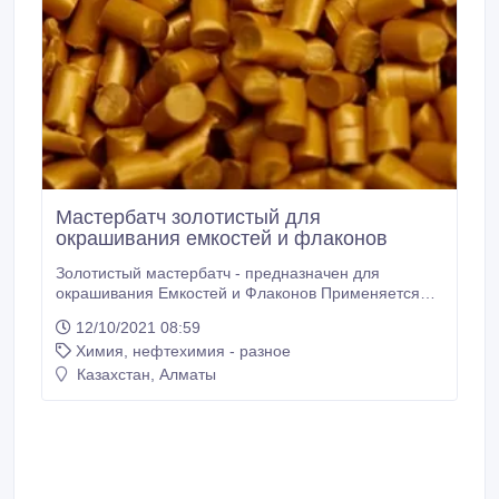
Мастербатч золотистый для
окрашивания емкостей и флаконов
Золотистый мастербатч - предназначен для
окрашивания Емкостей и Флаконов Применяется
для полимеров: ПВД, ПНД, ЛПВД, ЛПНД, ПП -
12/10/2021 08:59
методом выдувного формования. Цветные
Химия, нефтехимия - разное
суперконцентраты категории «эксперт»
превосходно распределяются в полимере,
Казахстан, Алматы
обладают высокой яркостью и плотной
укрывистостью, высокой термостойкостью и
светостойкостью, устойчивы к ультрафиолетовому
излучению и атмосферным воздействиям.