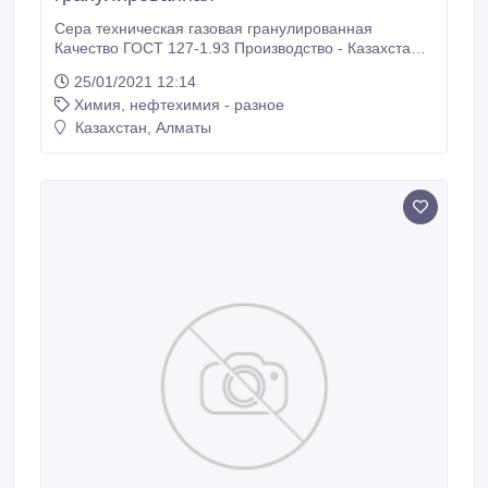
Сера техническая газовая гранулированная
Качество ГОСТ 127-1.93 Производство - Казахстан
Количество до 2 000 тонн в месяц х 12. Упаковка:
25/01/2021 12:14
БигБэги 1000 кг. Качество: Массовая доля Серы 99,
Химия, нефтехимия - разное
98 - 99, 99 % Массовая доля органических веществ
не более 0, 006 % Массовая доля Золы не более 0,
Казахстан, Алматы
003 % Массовая.