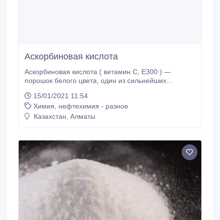
Аскорбиновая кислота
Аскорбиновая кислота ( витамин С, Е300 ) —
порошок белого цвета, один из сильнейших
антиокислителей. По данным Комитета по пищевым
15/01/2021 11:54
добавкам Всемирной организации
Химия, нефтехимия - разное
здравоохранения, аскорбиновая кислота в дозе, не
превышающей 0, 5 мг/кг массы тела человека,
Казахстан, Алматы
безопасна для организма. Аскорбиновая кислота,
как природный антиоксидант, используется для
предотвращения окислительной порчи жиров в
продуктах питания.