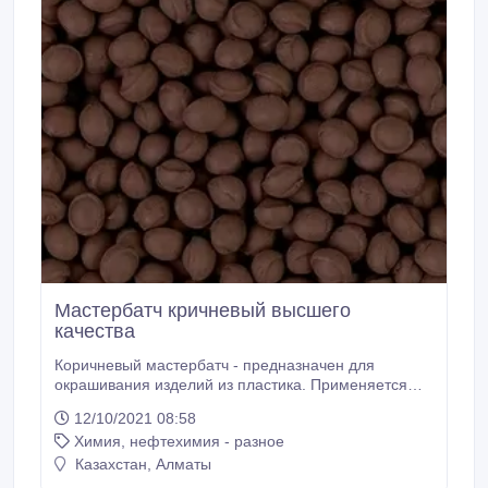
Мастербатч кричневый высшего
качества
Коричневый мастербатч - предназначен для
окрашивания изделий из пластика. Применяется
для полимеров: ПВД, ПНД, ЛПВД, ЛПНД, ПП.
12/10/2021 08:58
Цветные суперконцентраты категории «эксперт»
Химия, нефтехимия - разное
превосходно распределяются в полимере,
обладают высокой яркостью и плотной
Казахстан, Алматы
укрывистостью, высокой термостойкостью и