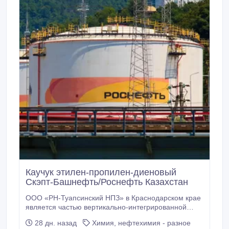
Каучук этилен-пропилен-диеновый
Скэпт-Башнефть/Роснефть Казахстан
ООО «РН-Туапсинский НПЗ» в Краснодарском крае
является частью вертикально-интегрированной
структуры ПАО «НК «Роснефть». Прямые продажи
28 дн. назад
Химия, нефтехимия - разное
СКЕПТ на экспорт. Марки 30, 40, 50, 60, 70, 80 и