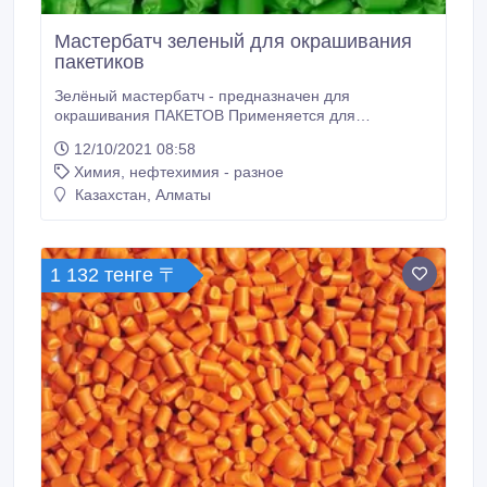
Мастербатч зеленый для окрашивания
пакетиков
Зелёный мастербатч - предназначен для
окрашивания ПАКЕТОВ Применяется для
полимеров: ПВД, ПНД, ЛПВД, ЛПНД, ПП - методом
12/10/2021 08:58
экструзии. Цветные суперконцентраты категории
Химия, нефтехимия - разное
«эксперт» превосходно распределяются в
полимере, обладают высокой яркостью и плотной
Казахстан, Алматы
укрывистостью, высокой термостойкостью и
светостойкостью, устойчивы к ультрафиолетовому
излучению и атмосферным воздействиям.
1 132 тенге 〒