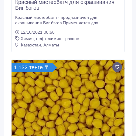
Красный мастербатч для окрашивания
Биг бэгов
Красный мастербатч - предназначен для
окрашивания Биг бэгов Применяется для
полимеров: ПВД, ПНД, ЛПВД, ЛПНД, ПП - методом
12/10/2021 08:58
экструзии. Цветные суперконцентраты категории
Химия, нефтехимия - разное
«эксперт» превосходно распределяются в
полимере, обладают высокой яркостью и плотной
Казахстан, Алматы
укрывистостью, высокой термостойкостью и
светостойкостью, устойчивы к ультрафиолетовому
излучению и атмосферным воздействиям.
1 132 тенге 〒