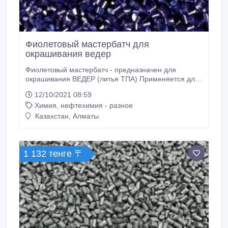
Фиолетовый мастербатч для
окрашивания ведер
Фиолетовый мастербатч - предназначен для
окрашивания ВЕДЕР (литья ТПА) Применяется для
полимеров: ПВД, ПНД, ЛПВД, ЛПНД, ПП - литья под
12/10/2021 08:59
давлением. Цветные суперконцентраты категории
Химия, нефтехимия - разное
«эксперт» превосходно распределяются в
полимере, обладают высокой яркостью и плотной
Казахстан, Алматы
укрывистостью, высокой термостойкостью и
светостойкостью, устойчивы к ультрафиолетовому
излучению и атмосферным воздействиям.
1 132 тенге 〒