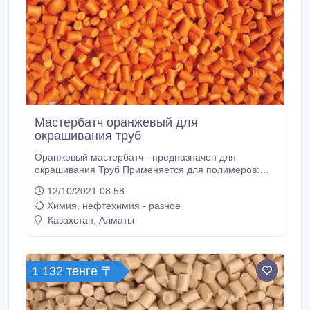
Мастербатч оранжевый для
окрашивания труб
Оранжевый мастербатч - предназначен для
окрашивания Труб Применяется для полимеров:
ПВД, ПНД, ЛПВД, ЛПНД, ПП - методом экструзии.
12/10/2021 08:58
Цветные суперконцентраты категории «эксперт»
Химия, нефтехимия - разное
превосходно распределяются в полимере,
обладают высокой яркостью и плотной
Казахстан, Алматы
укрывистостью, высокой термостойкостью и
светостойкостью, устойчивы к ультрафиолетовому
излучению и атмосферным воздействиям.
1 132 тенге 〒