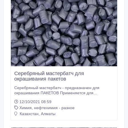
Серебряный мастербатч для
окрашивания пакетов
Серебряный мастербатч - предназначен для
окрашивания ПАКЕТОВ Применяется для
полимеров: ПВД, ПНД, ЛПВД, ЛПНД, ПП - методом
12/10/2021 08:59
экструзии. Цветные суперконцентраты категории
Химия, нефтехимия - разное
«эксперт» превосходно распределяются в
полимере, обладают высокой яркостью и плотной
Казахстан, Алматы
укрывистостью, высокой термостойкостью и
светостойкостью, устойчивы к ультрафиолетовому