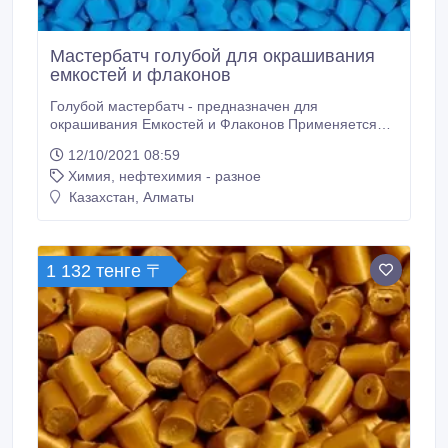
Мастербатч голубой для окрашивания
емкостей и флаконов
Голубой мастербатч - предназначен для
окрашивания Емкостей и Флаконов Применяется
для полимеров: ПВД, ПНД, ЛПВД, ЛПНД, ПП -
12/10/2021 08:59
методом выдувного формования. Цветные
Химия, нефтехимия - разное
суперконцентраты категории «эксперт»
превосходно распределяются в полимере,
Казахстан, Алматы
обладают высокой яркостью и плотной
укрывистостью, высокой термостойкостью и
светостойкостью, устойчивы к ультрафиолетовому
излучению и атмосферным воздействиям.
1 132 тенге 〒