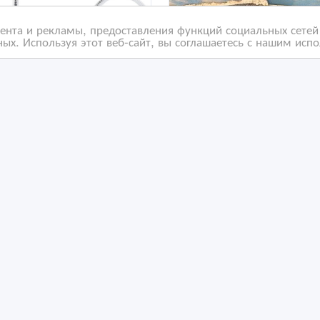
нта и рекламы, предоставления функций социальных сетей 
ых. Используя этот веб-сайт, вы соглашаетесь с нашим исп
шники SIMGOT EW100
Оживление фото в
Казахстане
/07/2026 08:27
23/02/2026 18:59
дио, видео, фото - разное
Аудио, видео, фото - разн
захстан, Алматы
Казахстан, Алматы