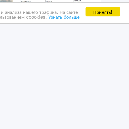
Принять!
и анализа нашего трафика. На сайте
ользованием coookies.
Узнать больше
Продам микросхемы для
телевизоров, видео и
аудио аппаратуры.
08/06/2025 19:22
ое
Аудио, видео, фото - разное
Казахстан, Алматы