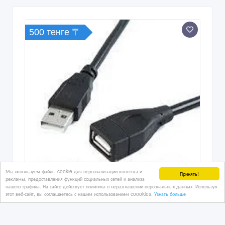
500 тенге 〒
Мы используем файлы cookie для персонализации контента и
Принять!
рекламы, предоставления функций социальных сетей и анализа
нашего трафика. На сайте действует политика о неразглашении персональных данных. Используя
этот веб-сайт, вы соглашаетесь с нашим использованием coookies.
Узнать больше
Продам новый шнур USB A папа на
USB A мама 0.5 метра