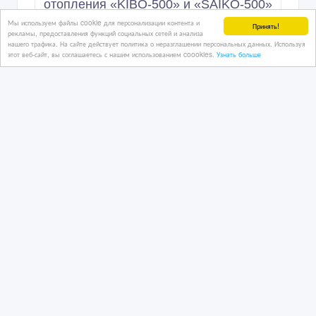
отопления «KIBO-500» и «SAIKO-500»
Мы используем файлы cookie для персонализации контента и
Принять!
рекламы, предоставления функций социальных сетей и анализа
нашего трафика. На сайте действует политика о неразглашении персональных данных. Используя
2 дн. назад
этот веб-сайт, вы соглашаетесь с нашим использованием coookies.
Узнать больше
Отопление
Казахстан, Алматы