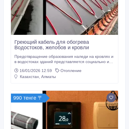
Греющий кабель для обогрева
Водостоков, желобов и кровли
Предотвращение образования наледи на кровлях и
в водостоках зданий представляется социально и
экономически значимой задачей, требующей
16/01/2026 12:59
Отопление
рационального и эффективного решения.
Казахстан, Алматы
Становится ненужным дорогостоящий комплекс
мероприятий по ручной очистке крыш, зачастую
приводящий к незапланированному ремонту
кровли, водостоков и фасада зданий.
990 тенге 〒