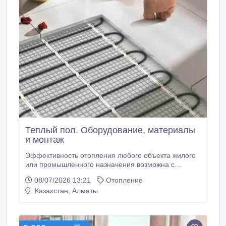
Теплый пол. Оборудование, материалы
и монтаж
Эффективность отопления любого объекта жилого
или промышленного назначения возможна с
помощью системы датского теплого пола Devi. Она
08/07/2026 13:21
Отопление
устанавливается в новостроях, старых
Казахстан, Алматы
реставрируемых помещениях для основного или
дополнительного теплового источника. Установки
системы Дэви быстро нагревают воздушные массы.