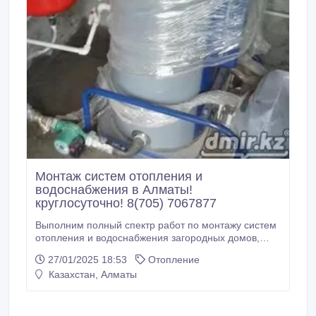
Монтаж систем отопления и
водоснабжения в Алматы!
круглосуточно! 8(705) 7067877
Выполним полный спектр работ по монтажу систем
отопления и водоснабжения загородных домов,
коттеджных поселков, складских и промышленных
27/01/2025 18:53
Отопление
зданий. Произведем работы по монтажу
Казахстан, Алматы
автономных систем отопления и горячего
водоснабжения в коттеджах, загородных домах,
индивидуальных хозяйствах. Осуществляем монтаж
котлов и котельного оборудования, монтаж