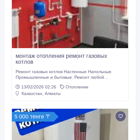
монтаж отопления ремонт газовых
котлов
Ремонт газовых котлов Настенные Напольные.
Промышленные и бытовые. Ремонт любой
сложности. Монтаж котлов и системы отопления.
13/02/2026 02:26
Отопление
Выезд город пригород. звоните рады Вам помочь.
Казахстан, Алматы
Так же работает вацап..
5 000 тенге 〒