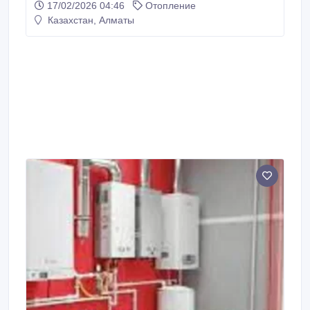
17/02/2026 04:46
Отопление
Выезд город пригород. звоните рады Вам помочь.
Казахстан, Алматы
Так же работает вацап..