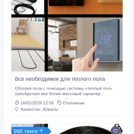
Все необходимое для теплого пола
Обогрев пола с помощью системы «теплый пол»
приобретает все более массовый характер.
Повсеместное желание комфорта берет верх над
16/01/2026 12:56
Отопление
предрассудками и даже заставляет изрядно
Казахстан, Алматы
потратиться на ремонт. Оборудовать электрические
теплые полы можно не только в частных домах и
квартирах с индивидуальным отоплением, но и в
обычных квартирах типовых домов.
990 тенге 〒