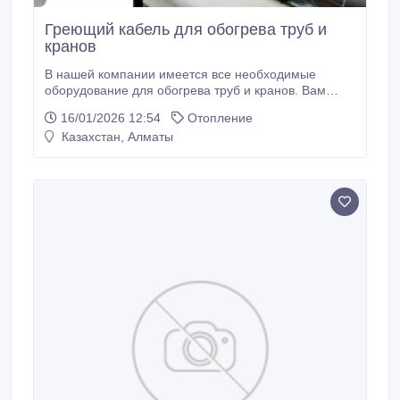
Греющий кабель для обогрева труб и
кранов
В нашей компании имеется все необходимые
оборудование для обогрева труб и кранов. Вам
достаточно позвонить по номеру телефона или
16/01/2026 12:54
Отопление
оставить запрос на обратный звонок и наши
Казахстан, Алматы
специалисты с вами свяжутся и ответят на все ваши
вопросы. О том, как грамотно подобрать
оборудование для обогрева труб, расскажут наши
специалисты.