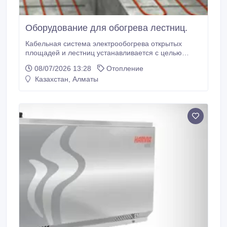
Оборудование для обогрева лестниц.
Кабельная система электрообогрева открытых
площадей и лестниц устанавливается с целью
предотвращения образования и удаления слоя
08/07/2026 13:28
Отопление
наледи и снега с их поверхности. Система обогрева
Казахстан, Алматы
улучшает эксплуатационные качества в холодное
время года, снижает вероятность возникновения
аварийных ситуаций и случаев травматизма.