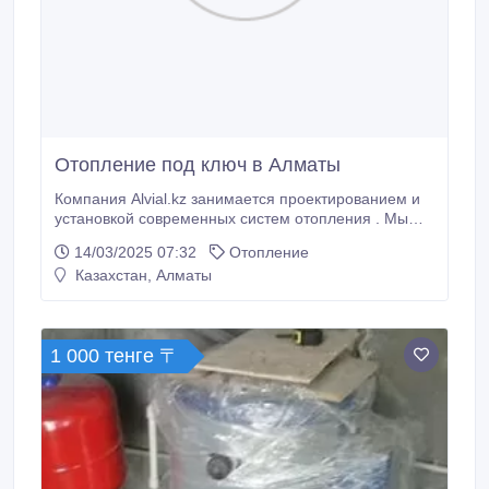
Отопление под ключ в Алматы
Компания Alvial.kz занимается проектированием и
установкой современных систем отопления . Мы
знаем, какая система отопления лучше для
14/03/2025 07:32
Отопление
частного дома , и предлагаемые комплексные
Казахстан, Алматы
решения: от теплого пола и радиаторов от одного
котла до монтажа двухтрубных систем отопления .
Выполним подключение котла отопления в частном
доме , установим двухконтурный котел , под
1 000 тенге 〒
роторный насос для эффективной циркуляции
теплоносителя.