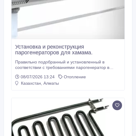
Установка и реконструкция
парогенераторов для хамама.
Правильно подобранный и установленный в
соответствии с требованиями парогенератор в
хамам – залог вашего комфорта. Монтаж
08/07/2026 13:24
Отопление
парогенератора выполняется в техническом
Казахстан, Алматы
помещении турецкой бани. Там же размещают и
большую часть дополнительного оборудования.
Установка парогенератора в турецкой бане, как
правило, производится только в хорошо
вентилируемом сухом помещение.