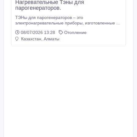
Нагревательные Тэны для
парогенераторов.
ТЭНы для парогенераторов – это
электронагревательные приборы, изготовленные в
виде трубки, заполненной теплопроводящим
08/07/2026 13:28
Отопление
электрическим изолятором. Преимуществами
Казахстан, Алматы
ТЭНов для парогенераторов являются:
универсальность, безопасность, устойчивость к
ударам и вибрациям, высокая рабочая
температура, разнообразие конструкций,
использование в контакте с жидкостями.