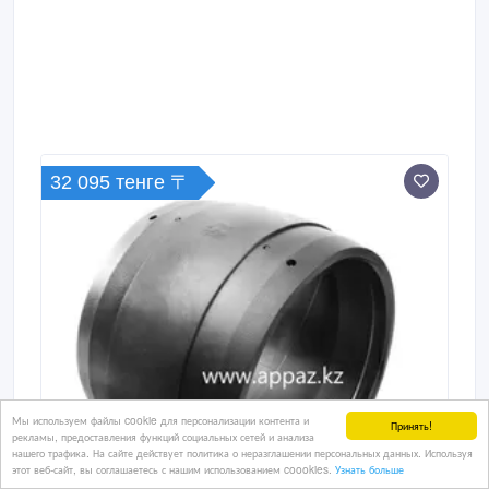
трубопроводов и распределительных узлов, через
которые тепло подводится к отопительным
приборам, радиаторам, теплым полам.
32 095 тенге 〒
Мы используем файлы cookie для персонализации контента и
Принять!
рекламы, предоставления функций социальных сетей и анализа
нашего трафика. На сайте действует политика о неразглашении персональных данных. Используя
этот веб-сайт, вы соглашаетесь с нашим использованием coookies.
Узнать больше