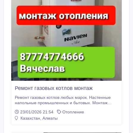
Ремонт газовых котлов монтаж
Ремонт газовых котлов любых марок. Настенные
напольные промышленных и бытовых. Монтаж
котлов и системы отопления дома под ключ. Выезд
23/01/2026 21:54
Отопление
город пригород звоните рады Вам помочь Вячеслав
Казахстан, Алматы
так же работает вацап.