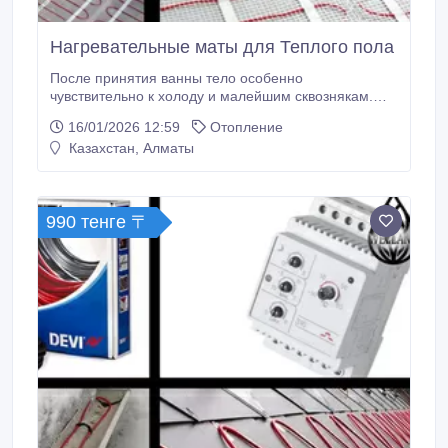
Нагревательные маты для Теплого пола
После принятия ванны тело особенно
чувствительно к холоду и малейшим сквознякам.
Избавиться от дискомфорта и переохлаждения
16/01/2026 12:59
Отопление
помогает электрический теплый пол, который
Казахстан, Алматы
равномерно распределяет тепло по помещению.
Второй весомый аргумент для установки теплого
пола – снижение уровня влажности и, как
следствие, исключение возникновения грибка.
990 тенге 〒