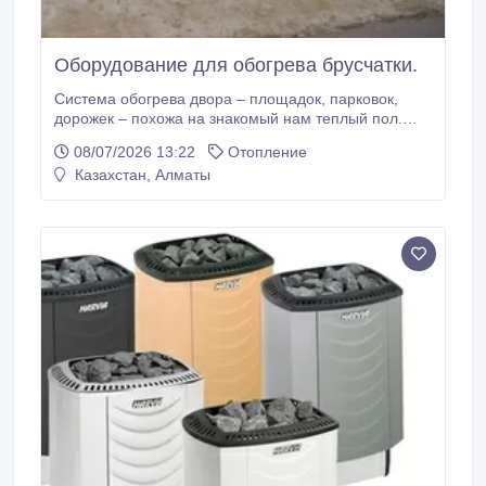
Оборудование для обогрева брусчатки.
Система обогрева двора – площадок, парковок,
дорожек – похожа на знакомый нам теплый пол.
Греющий электрический кабель укладывается в
08/07/2026 13:22
Отопление
слой утрамбованного песка и гравия под
Казахстан, Алматы
поверхность, подлежащую обогреву (асфальт,
бетон, тротуарную плитку и т.д.). Но работа снаружи
не работа внутри – от кабеля требуются особые
свойства: прочность, эластичность,
водонепроницаемость, стойкость к механическим
повреждениям.