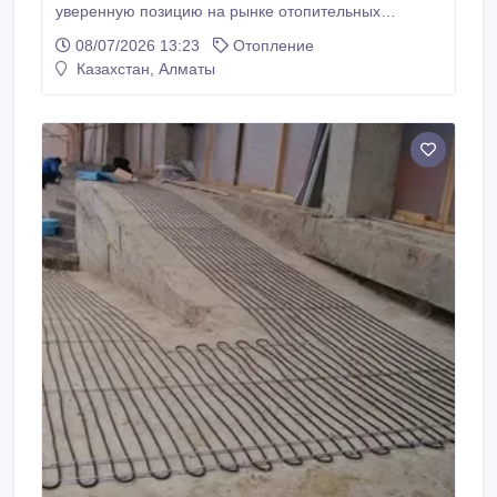
уверенную позицию на рынке отопительных
приборов. Преимуществом такой системы обогрева
08/07/2026 13:23
Отопление
становится не только экономия рабочего
Казахстан, Алматы
пространства в помещении, но и равномерное
распределение тепла. Теплый пол электрический –
удобная в эксплуатации система для обогрева
жилья.