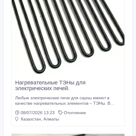
Нагревательные ТЭНы для
электрических печей.
Любые электрические печи для сауны имеют в
качестве нагревательных элементов – ТЭНы. В
разных режимах эксплуатации срок службы ТЭНов
08/07/2026 13:23
Отопление
может варьироваться в промежутке от нескольких
Казахстан, Алматы
месяцев до нескольких лет. В целях продления их
жизни, необходимо периодически перебирать
камни в печи, удаляя мелкие осколки, которые