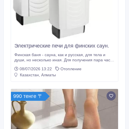
Электрические печи для финских саун.
Финская баня - сауна, как и русская, для тела и
души, но несколько иная. Для получения пара часто
используют электрические печи, которые позволяют
08/07/2026 13:22
Отопление
регулировать температуру и влажность. Кроме того,
Казахстан, Алматы
в них можно разместить емкость для трав или
ароматических масел, а это положительно
сказывается на нашем здоровье.
990 тенге 〒