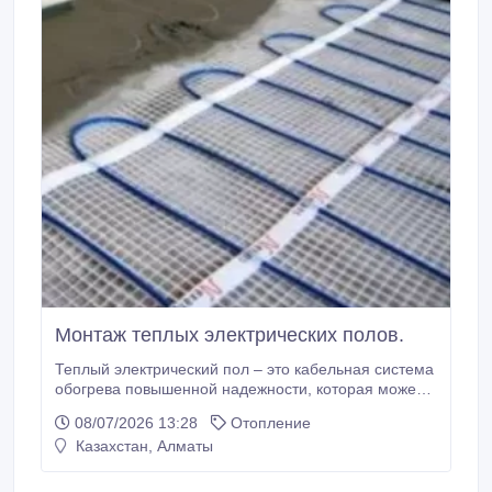
Монтаж теплых электрических полов.
Теплый электрический пол – это кабельная система
обогрева повышенной надежности, которая может
использоваться и как система комфортного
08/07/2026 13:28
Отопление
обогрева пола, и как основная система отопления.
Казахстан, Алматы
Нагревательные секции систем теплого пола – это
имеющие два слоя изоляции экранированные
одножильные и двужильные кабели, а также