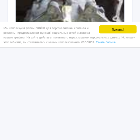
Мы используем файлы cookie для персонализации контента и
Принять!
рекламы, предоставления функций социальных сетей и анализа
нашего трафика. На сайте действует политика о неразглашении персональных данных. Используя
этот веб-сайт, вы соглашаетесь с нашим использованием coookies.
Узнать больше
Mitsubishi Montero Sport АКПП 4х-
ступка