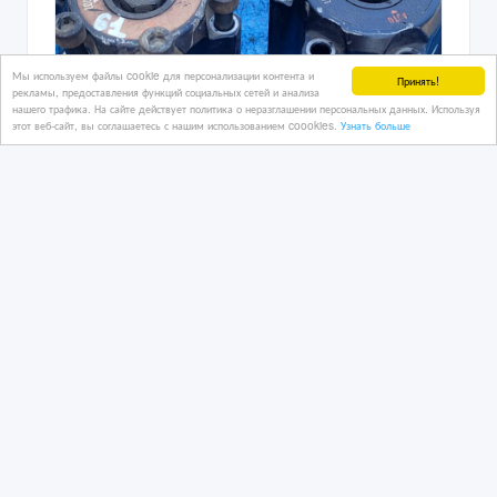
Мы используем файлы cookie для персонализации контента и
Принять!
рекламы, предоставления функций социальных сетей и анализа
нашего трафика. На сайте действует политика о неразглашении персональных данных. Используя
этот веб-сайт, вы соглашаетесь с нашим использованием coookies.
Узнать больше
Хабы автомат Nissan Patrol y60