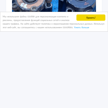
Мы используем файлы cookie для персонализации контента и
Принять!
рекламы, предоставления функций социальных сетей и анализа
нашего трафика. На сайте действует политика о неразглашении персональных данных. Используя
этот веб-сайт, вы соглашаетесь с нашим использованием coookies.
Узнать больше
Хабы автомат Nissan Patrol y60