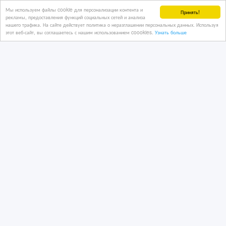
под ключ (реконструкция, отделка)
Мы используем файлы cookie для персонализации контента и
Принять!
рекламы, предоставления функций социальных сетей и анализа
нашего трафика. На сайте действует политика о неразглашении персональных данных. Используя
этот веб-сайт, вы соглашаетесь с нашим использованием coookies.
Узнать больше
08/07/2026 13:28
Лес, пиломатериалы
Казахстан, Алматы
990 тенге 〒