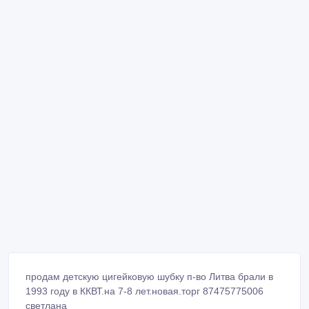
продам детскую цигейковую шубку п-во Литва брали в
1993 году в ККВТ.на 7-8 лет.новая.торг 87475775006
светлана