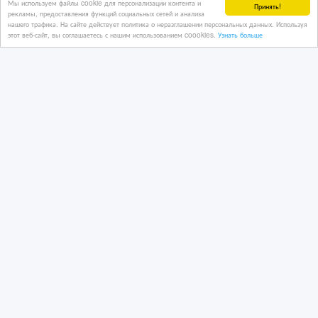
Мы используем файлы cookie для персонализации контента и
тройка на подростка.
Принять!
рекламы, предоставления функций социальных сетей и анализа
нашего трафика. На сайте действует политика о неразглашении персональных данных. Используя
этот веб-сайт, вы соглашаетесь с нашим использованием coookies.
Узнать больше
4 дн. назад
Одежда, обувь
Казахстан, Алматы
20 000 тенге 〒