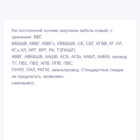
На постоянной основе закупаем кабель новый, с
хранения: ВВГ,
ВББШВ, КВВГ, КВВГэ, КВББШВ, СБ, СБГ, КГВВ, КГ-ХЛ,
КГэ-ХЛ, НРГ, ВРГ, РК, ТЗПАШП,
АВВГ, АВББШВ, ААШВ, АСБ, АСБг, ААБЛ, ААБЛг, провод
ТГ, ПВ1, ПВ3, АПВ, ППВ, ПВС,
ПУНП, ПАЛ, РКГМ, эмальпровод. Стандартные скидки
не предлагать, возможен,
самовывоз.