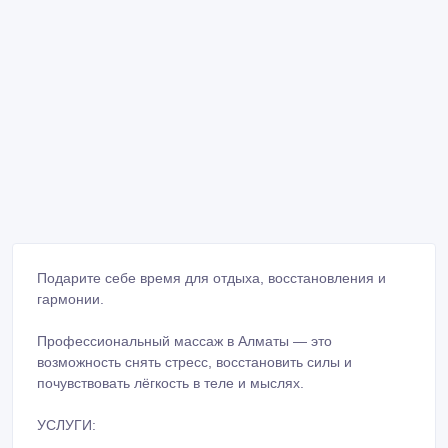
Подарите себе время для отдыха, восстановления и
гармонии.
Профессиональный мacсаж в Алматы — это
возможность снять стресс, восстановить силы и
почувствовать лёгкость в теле и мыслях.
УСЛУГИ:
✔️ Классический общий мacсаж — 25 000 тг
✔️ Раccлабляющий и лeчeбный мacсаж