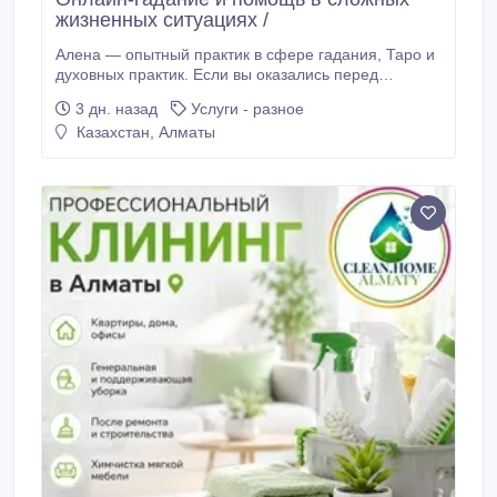
жизненных ситуациях /
Алена — опытный практик в сфере гадания, Таро и
духовных практик. Если вы оказались перед
сложным выбором, не знаете, как поступить, или
3 дн. назад
Услуги - разное
хотите разобраться в своей жизненной ситуации —
Казахстан, Алматы
вы можете получить профессиональную
консультацию онлайн, не выходя из дома. Услуги *
Расклады на картах Таро на любые жизненные
ситуации.