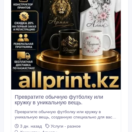
Превратите обычную футболку или
кружку в уникальную вещь.
Превратите обычную футболку или кружку в
уникальную вещь, созданную специально для вас!
На allprint.kz можно заказать яркие футболки и
3 дн. назад
Услуги - разное
кружки с любыми принтами: фотографиями,