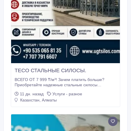
TECO СТАЛЬНЫЕ СИЛОСЫ.
ВСЕГО ОТ 7 999 ₸/м³! Зачем платить больше?
Приобретайте надежные стальные силосы
европейского качества по цене от 7 999 ₸ за м³. ✅
11 дн. назад
Услуги - разное
Прямая цена от производителя ✅
Казахстан, Алматы
Высококачественная оцинкованная сталь ✅
Производство в соответствии с европейскими
стандартами ✅ Более 25 лет опыта ✅ Доставка по
всему Казахстану и в любую страну мира ✅
Проектирование, производство и техническая
поддержка ПОЧЕМУ TECO? ✔️ Современные