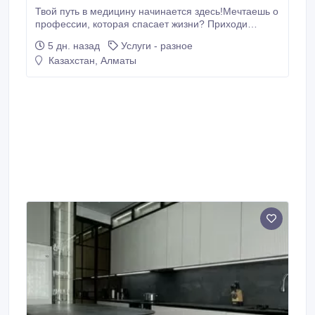
Твой путь в медицину начинается здесь!Мечтаешь о
профессии, которая спасает жизни? Приходи
учиться в «ТАЛАНТ-К»! 4 востребованные
5 дн. назад
Услуги - разное
специальности: Мейіргер ісі - Медсестра. Прием с
Казахстан, Алматы
9-11 класса Стоматология - Дантист. Прием с 9-11
класса Емдеу ісі - Фельдшер. Прием с 9-11 класса
Фармация - Фармацевт.