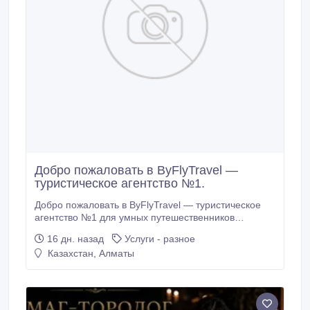
Добро пожаловать в ByFlyTravel —
туристическое агентство №1.
Добро пожаловать в ByFlyTravel — туристическое
агентство №1 для умных путешественников
Казахстана! Ищете идеальный отпуск на море без
16 дн. назад
Услуги - разное
переплат, спешки и лишней суеты? Цены в 2–2.5
Казахстан, Алматы
раза ниже! Мы знаем, как находить премиальные
отели по раннему бронированию за полцены от их
реальной стоимости в сезон.