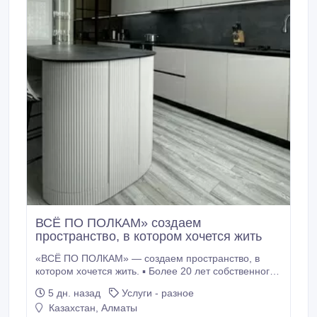
ВСЁ ПО ПОЛКАМ» создаем
пространство, в котором хочется жить
«ВСЁ ПО ПОЛКАМ» — создаем пространство, в
котором хочется жить. ▪️ Более 20 лет собственного
производства дизайнерской мебели ▪️Используем
5 дн. назад
Услуги - разное
фурнитуру только Европейского качества
Казахстан, Алматы
▪️Возможность РАССРОЧКИ ▪️Замеры, дизайн,