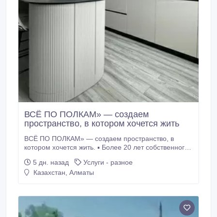
ВСЁ ПО ПОЛКАМ» — создаем
пространство, в котором хочется жить
ВСЁ ПО ПОЛКАМ» — создаем пространство, в
котором хочется жить. ▪️ Более 20 лет собственного
производства дизайнерской мебели ▪️Используем
5 дн. назад
Услуги - разное
фурнитуру только Европейского качества
Казахстан, Алматы
▪️Возможность РАССРОЧКИ ▪️Замеры, дизайн,
доставка, установка БЕСПЛАТНО «ВСЁ ПО
ПОЛКАМ» — создаем пространство, в котором
хочется жить.