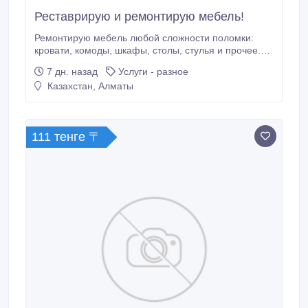
Реставрирую и ремонтирую мебель!
Ремонтирую мебель любой сложности поломки:
кровати, комоды, шкафы, столы, стулья и прочее.
Реставрируем корпусную и мягкую мебель, дерево
7 дн. назад
Услуги - разное
массив и т.д. Так же меняем кухонные столешницы
Казахстан, Алматы
и реставрируем кухни Гарантия на работу! Николай
Фото можно отправлять на ватсап.
111 тенге 〒