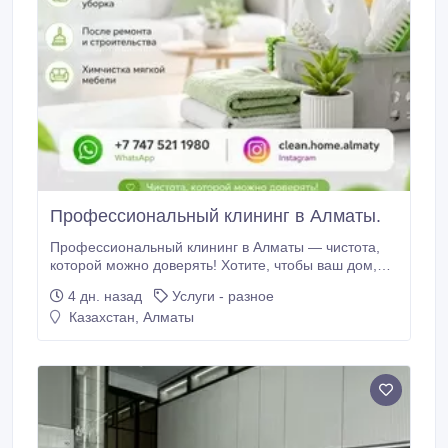
Профессиональный клининг в Алматы.
Профессиональный клининг в Алматы — чистота,
которой можно доверять! Хотите, чтобы ваш дом,
квартира или офис сияли чистотой без лишних
4 дн. назад
Услуги - разное
хлопот? Доверьте уборку профессионалам! Мы
Казахстан, Алматы
оказываем полный спектр клининговых услуг по
всему Алматы, используя современное
оборудование и безопасные профессиональные
средства.