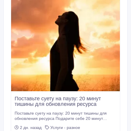
Поставьте суету на паузу: 20 минут
тишины для обновления ресурса
Поставьте суету на паузу: 20 минут тишины для
обновления ресурса ‎Подарите себе 20 минут
тишины и обновления. В ритме большого города
2 дн. назад
Услуги - разное
нам всем нужна пауза. Практика очищения ауры