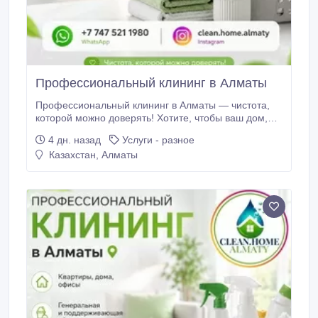
Профессиональный клининг в Алматы
Профессиональный клининг в Алматы — чистота,
которой можно доверять! Хотите, чтобы ваш дом,
квартира или офис сияли чистотой без лишних
4 дн. назад
Услуги - разное
хлопот? Доверьте уборку профессионалам! Мы
Казахстан, Алматы
оказываем полный спектр клининговых услуг по
всему Алматы, используя современное
оборудование и безопасные профессиональные
средства.