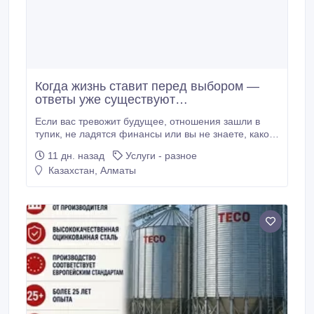
Когда жизнь ставит перед выбором —
ответы уже существуют…
Если вас тревожит будущее, отношения зашли в
тупик, не ладятся финансы или вы не знаете, какое
решение принять, профессиональный расклад Таро
11 дн. назад
Услуги - разное
поможет увидеть ситуацию глубже и найти верное
Казахстан, Алматы
направление. Индивидуальные расклады на любые
жизненные вопросы: любовь и отношения; * семья и
дети; * перспективы будущего; * причины
происходящих событий; * выбор между несколькими
вариантами; * диагностика жизненной ситуации.