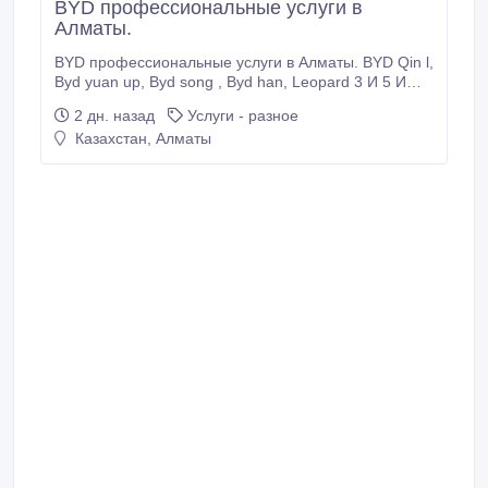
BYD профессиональные услуги в
Алматы.
BYD профессиональные услуги в Алматы. BYD Qin l,
Byd yuan up, Byd song , Byd han, Leopard 3 И 5 И
другие модели Byd Хотите, чтобы ваш автомобиль
2 дн. назад
Услуги - разное
стал еще удобнее, функциональнее и
Казахстан, Алматы
современнее? Мы предлагаем полный комплекс
услуг для владельцев BYD с выездом по Алматы!
Наши услуги: Русификация BYD — полный перевод
мультимедийной системы на русский язык.