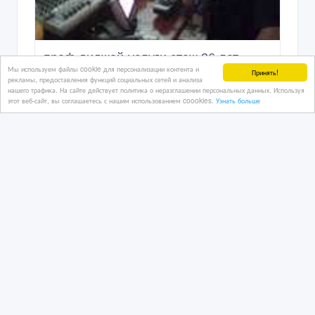
проф диджей-услуги.стаж 36 лет
Мы используем файлы cookie для персонализации контента и
Принять!
рекламы, предоставления функций социальных сетей и анализа
нашего трафика. На сайте действует политика о неразглашении персональных данных. Используя
этот веб-сайт, вы соглашаетесь с нашим использованием coookies.
Узнать больше
4 час. назад
Услуги - разное
Казахстан, Алматы
10 тенге 〒