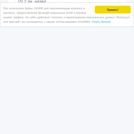
2 дн. назад
Отделочные материалы
Мы используем файлы cookie для персонализации контента и
Принять!
рекламы, предоставления функций социальных сетей и анализа
Казахстан, Алматы
нашего трафика. На сайте действует политика о неразглашении персональных данных. Используя
этот веб-сайт, вы соглашаетесь с нашим использованием coookies.
Узнать больше
17 тенге 〒