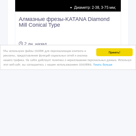
Алмазные фрезы-KATANA Diamond
Mill Conical Type
Мы используем файлы cookie для персонализации контента и
Принять!
2 дн. назад
рекламы, предоставления функций социальных сетей и анализа
Отделочные материалы
нашего трафика. На сайте действует политика о неразглашении персональных данных. Используя
этот веб-сайт, вы соглашаетесь с нашим использованием coookies.
Узнать больше
Казахстан, Алматы
17 тенге 〒