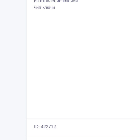
изготовление ключей
чип ключи
ID: 422712