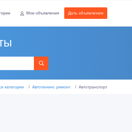
гории
Мои объявления
Дать объявление
аты
се категории
Автотюнинг, ремонт
Автотранспорт