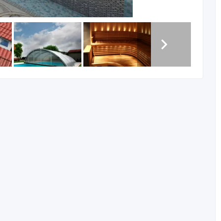
оборудования и материалов только европейского
качественных услуг по строительству, комплектации и
мамов и инфракрасных кабин.
решения для подогрева полов («теплые полы»), системы