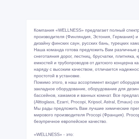
снеготаяния дорог, лестниц, брусчатки, плитняка,
емкостей и трубопроводов от датского концерна к
наряду с высоким качеством, отличается надежно
простотой в установке.
Помимо этого, в наш ассортимент входит оборудо
закладное оборудование, оборудование для дезин
бассейнов, хамамов и ванных комнат. Все предла
(Alttoglass, Ezarri, Procopi, Kripsol, Astral, Emau
Мы рады предложить Вам лучшие химические преп
мирового производителя Procopi (Франция). Proco
безупречное европейское качество.
«WELLNESS» - это:
- Широкий ассортимент и постоянное наличие обо
- Высокое качество оборудования и предоставляем
- Профессиональное и оперативное обслуживание
- Индивидуальный подход и доверительные отноше
- Соблюдение договорных и гарантийных обязател
- Полная информационная и техническая поддерж
- Оперативная доставка/отправка по г. Алматы, Ал