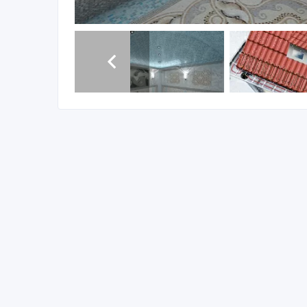
Компания «WELLNESS» предлагает полный спектр 
производителя (Финляндия, Эстония, Германия) и 
дизайну финских саун, русских бань, турецких ха
Наша команда готова предложить Вам различные 