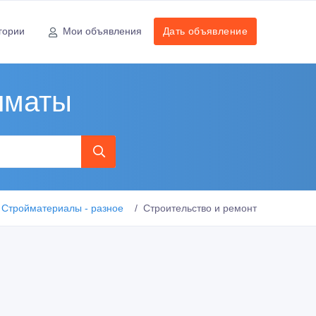
гории
Мои объявления
Дать объявление
лматы
Стройматериалы - разное
Строительство и ремонт