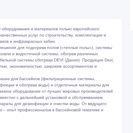
 кровли и водосточной системы, обогрев различных
абельной системы обогрева DEVI (Дания). Продукция Devi,
стью, экономичностью, широким ассортиментом и
вание для бассейнов (фильтрационные системы,
фекции и обогрева воды) и отделочные материалы для
гаемое оборудование от лучших мировых производителей
x) совместно с дальнейшей установкой и обслуживанием.
араты для дезинфекции и очистки воды. От ведущего
pi – опыт профессионалов в бассейновой тематике и
рудования и материалов европейского производителя.
ых услуг.
 клиентов.
ния к каждому клиенту.
ьств.
ка
матинской области и всему Казахстану.