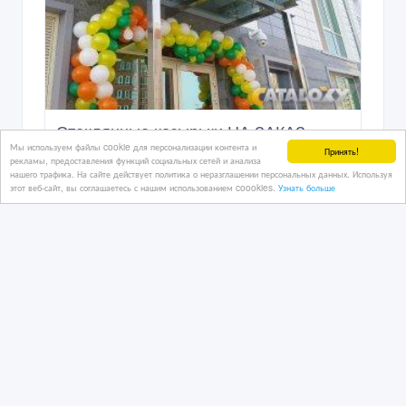
Стеклянные козырьки НА ЗАКАЗ.
Мы используем файлы cookie для персонализации контента и
Принять!
рекламы, предоставления функций социальных сетей и анализа
нашего трафика. На сайте действует политика о неразглашении персональных данных. Используя
этот веб-сайт, вы соглашаетесь с нашим использованием coookies.
Узнать больше
2 дн. назад
Стройматериалы - разное
Казахстан, Алматы
1 500 000 руб.