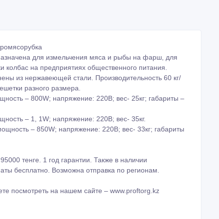
тромясорубка
назначена для измельчения мяса и рыбы на фарш, для
ки колбас на предприятиях общественного питания.
нены из нержавеющей стали. Производительность 60 кг/
 решетки разного размера.
щность – 800W; напряжение: 220В; вес- 25кг; габариты –
щность – 1, 1W; напряжение: 220В; вес- 35кг.
мощность – 850W; напряжение: 220В; вес- 33кг; габариты
и 95000 тенге. 1 год гарантии. Также в наличии
лматы бесплатно. Возможна отправка по регионам.
те посмотреть на нашем сайте – www.proftorg.kz