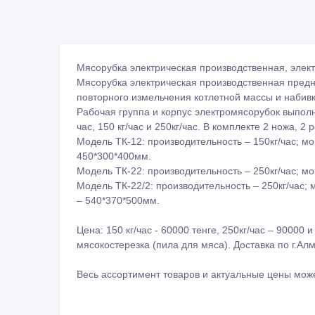
Мясорубка электрическая производственная, элек
Мясорубка электрическая производственная пред
повторного измельчения котлетной массы и набив
Рабочая группа и корпус электромясорубок выпол
час, 150 кг/час и 250кг/час. В комплекте 2 ножа, 2
Модель ТК-12: производительность – 150кг/час; мо
450*300*400мм.
Модель ТК-22: производительность – 250кг/час; мо
Модель ТК-22/2: производительность – 250кг/час; 
– 540*370*500мм.
Цена: 150 кг/час - 60000 тенге, 250кг/час – 90000 
мясокостерезка (пила для мяса). Доставка по г.А
Весь ассортимент товаров и актуальные цены може