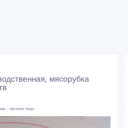
водственная, мясорубка
тв
аю - частное лицо